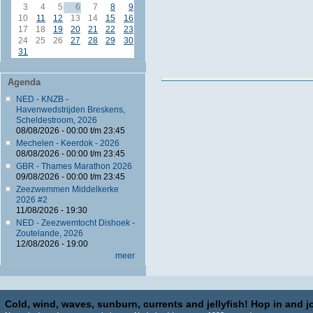
3
4
5
6
7
8
9
10
11
12
13
14
15
16
17
18
19
20
21
22
23
24
25
26
27
28
29
30
31
Agenda
NED - KNZB -
Havenwedstrijden Breskens,
Scheldestroom, 2026
08/08/2026 -
00:00
t/m
23:45
Mechelen - Keerdok - 2026
08/08/2026 -
00:00
t/m
23:45
GBR - Thames Marathon 2026
09/08/2026 -
00:00
t/m
23:45
Zeezwemmen Middelkerke
2026 #2
11/08/2026 - 19:30
NED - Zeezwemtocht Dishoek -
Zoutelande, 2026
12/08/2026 - 19:00
meer
Cold, wind, waves, sunburn, currents and jellyfish! Hop in and jo