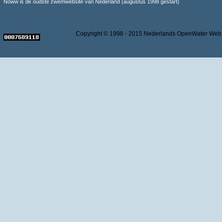
Noww is de oudste zwemwebsite van Nederland (augustus 1998 gestart)
Copyright © 1998 - 2015 Nederlands OpenWater