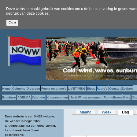
Deze website maakt gebruik van cookies om u de beste ervaring te geven wanne
gebruik van deze cookies.
Home
Columns
Diversen
Foto's en video's
LIVETIMING
Blogs
Regio's
Contact
Zoeken
Brochure
AGENDA
Kalender
Klassementen
IJs & Winterzwemmen
Formulieren
links
Org
Primaire tabs
Maand
Week
Dag
(act
Deze website is een KNZB-website.
De website is begin 2022
teruggeplaatst na een grote storing.
Er ontbreekt bijna 3 jaar
geschiedenis.