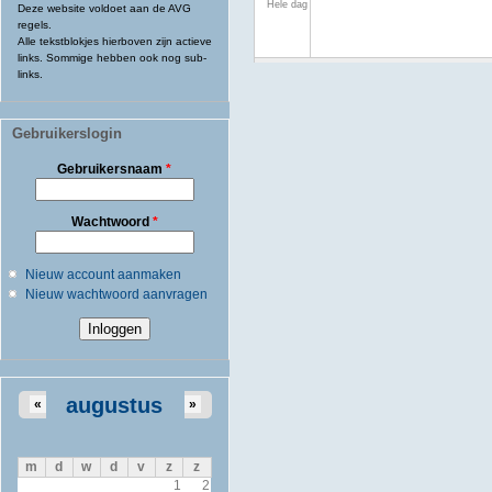
Hele dag
Deze website voldoet aan de AVG
regels.
Alle tekstblokjes hierboven zijn actieve
links. Sommige hebben ook nog sub-
links.
Gebruikerslogin
Gebruikersnaam
*
Wachtwoord
*
Nieuw account aanmaken
Nieuw wachtwoord aanvragen
augustus
«
»
m
d
w
d
v
z
z
1
2