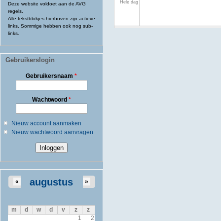
Hele dag
Deze website voldoet aan de AVG
regels.
Alle tekstblokjes hierboven zijn actieve
links. Sommige hebben ook nog sub-
links.
Gebruikerslogin
Gebruikersnaam
*
Wachtwoord
*
Nieuw account aanmaken
Nieuw wachtwoord aanvragen
augustus
«
»
m
d
w
d
v
z
z
1
2