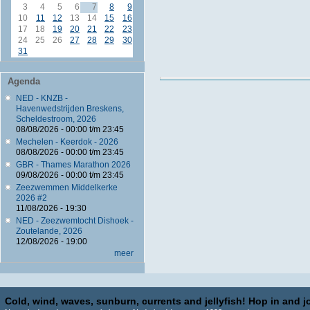
3
4
5
6
7
8
9
10
11
12
13
14
15
16
17
18
19
20
21
22
23
24
25
26
27
28
29
30
31
Agenda
NED - KNZB -
Havenwedstrijden Breskens,
Scheldestroom, 2026
08/08/2026 -
00:00
t/m
23:45
Mechelen - Keerdok - 2026
08/08/2026 -
00:00
t/m
23:45
GBR - Thames Marathon 2026
09/08/2026 -
00:00
t/m
23:45
Zeezwemmen Middelkerke
2026 #2
11/08/2026 - 19:30
NED - Zeezwemtocht Dishoek -
Zoutelande, 2026
12/08/2026 - 19:00
meer
Cold, wind, waves, sunburn, currents and jellyfish! Hop in and jo