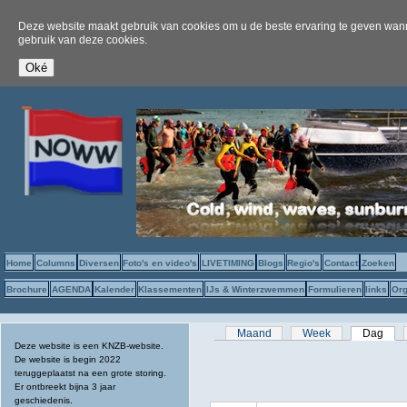
Deze website maakt gebruik van cookies om u de beste ervaring te geven wanne
gebruik van deze cookies.
Home
Columns
Diversen
Foto's en video's
LIVETIMING
Blogs
Regio's
Contact
Zoeken
Brochure
AGENDA
Kalender
Klassementen
IJs & Winterzwemmen
Formulieren
links
Org
Primaire tabs
Maand
Week
Dag
(act
Deze website is een KNZB-website.
De website is begin 2022
teruggeplaatst na een grote storing.
Er ontbreekt bijna 3 jaar
geschiedenis.