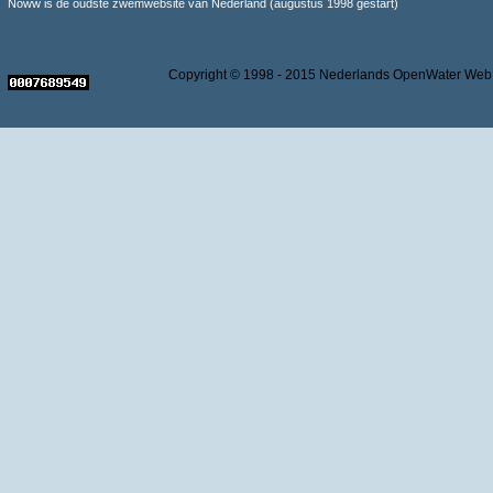
Noww is de oudste zwemwebsite van Nederland (augustus 1998 gestart)
Copyright © 1998 - 2015 Nederlands OpenWater