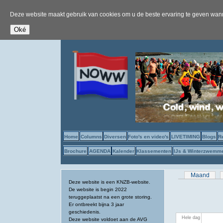
Deze website maakt gebruik van cookies om u de beste ervaring te geven wanne
Home
Columns
Diversen
Foto's en video's
LIVETIMING
Blogs
R
Brochure
AGENDA
Kalender
Klassementen
IJs & Winterzwemm
Primaire tab
Maand
Deze website is een KNZB-website.
De website is begin 2022
teruggeplaatst na een grote storing.
Er ontbreekt bijna 3 jaar
geschiedenis.
Hele dag
Deze website voldoet aan de AVG