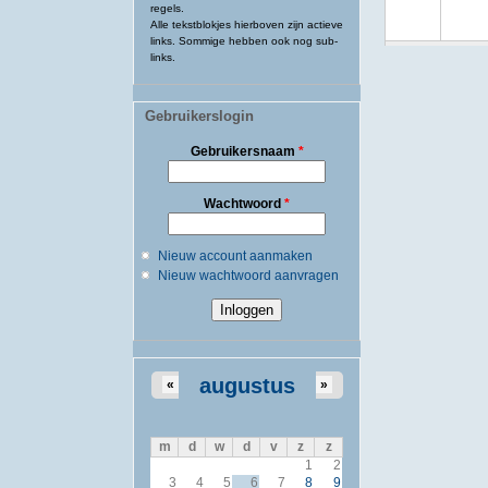
regels.
Alle tekstblokjes hierboven zijn actieve
links. Sommige hebben ook nog sub-
links.
Gebruikerslogin
Gebruikersnaam
*
Wachtwoord
*
Nieuw account aanmaken
Nieuw wachtwoord aanvragen
augustus
«
»
m
d
w
d
v
z
z
1
2
3
4
5
6
7
8
9