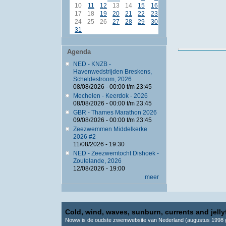
10
11
12
13
14
15
16
17
18
19
20
21
22
23
24
25
26
27
28
29
30
31
Agenda
NED - KNZB -
Havenwedstrijden Breskens,
Scheldestroom, 2026
08/08/2026 -
00:00
t/m
23:45
Mechelen - Keerdok - 2026
08/08/2026 -
00:00
t/m
23:45
GBR - Thames Marathon 2026
09/08/2026 -
00:00
t/m
23:45
Zeezwemmen Middelkerke
2026 #2
11/08/2026 - 19:30
NED - Zeezwemtocht Dishoek -
Zoutelande, 2026
12/08/2026 - 19:00
meer
Cold, wind, waves, sunburn, currents and jellyf
Noww is de oudste zwemwebsite van Nederland (augustus 1998 g