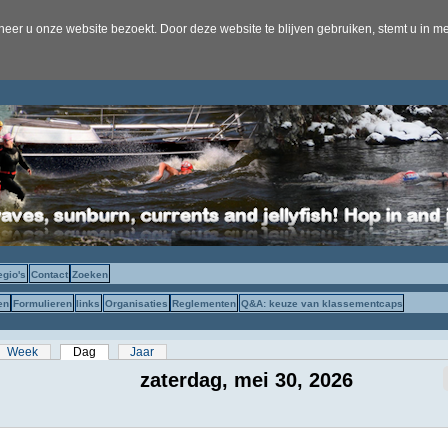
er u onze website bezoekt. Door deze website te blijven gebruiken, stemt u in me
egio's
Contact
Zoeken
en
Formulieren
links
Organisaties
Reglementen
Q&A: keuze van klassementcaps
s
Week
Dag
(actieve tabblad)
Jaar
zaterdag, mei 30, 2026