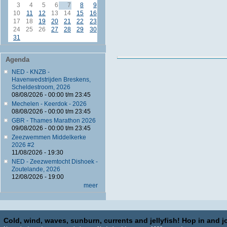
3
4
5
6
7
8
9
10
11
12
13
14
15
16
17
18
19
20
21
22
23
24
25
26
27
28
29
30
31
Agenda
NED - KNZB -
Havenwedstrijden Breskens,
Scheldestroom, 2026
08/08/2026 -
00:00
t/m
23:45
Mechelen - Keerdok - 2026
08/08/2026 -
00:00
t/m
23:45
GBR - Thames Marathon 2026
09/08/2026 -
00:00
t/m
23:45
Zeezwemmen Middelkerke
2026 #2
11/08/2026 - 19:30
NED - Zeezwemtocht Dishoek -
Zoutelande, 2026
12/08/2026 - 19:00
meer
Cold, wind, waves, sunburn, currents and jellyfish! Hop in and jo