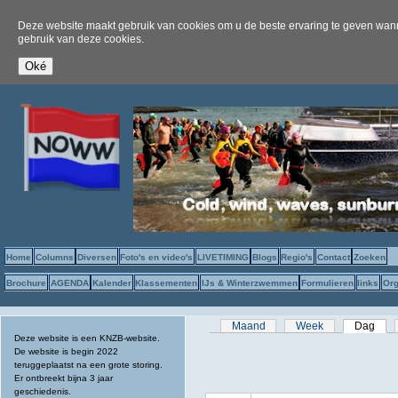
Deze website maakt gebruik van cookies om u de beste ervaring te geven wanne
gebruik van deze cookies.
Home
Columns
Diversen
Foto's en video's
LIVETIMING
Blogs
Regio's
Contact
Zoeken
Brochure
AGENDA
Kalender
Klassementen
IJs & Winterzwemmen
Formulieren
links
Org
Primaire tabs
Maand
Week
Dag
(act
Deze website is een KNZB-website.
De website is begin 2022
teruggeplaatst na een grote storing.
Er ontbreekt bijna 3 jaar
geschiedenis.