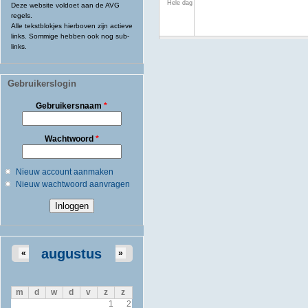
Hele dag
Deze website voldoet aan de AVG
regels.
Alle tekstblokjes hierboven zijn actieve
links. Sommige hebben ook nog sub-
links.
Gebruikerslogin
Gebruikersnaam
*
Wachtwoord
*
Nieuw account aanmaken
Nieuw wachtwoord aanvragen
augustus
«
»
m
d
w
d
v
z
z
1
2