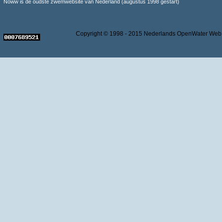
Noww is de oudste zwemwebsite van Nederland (augustus 1998 gestart)
Copyright © 1998 - 2015 Nederlands OpenWater