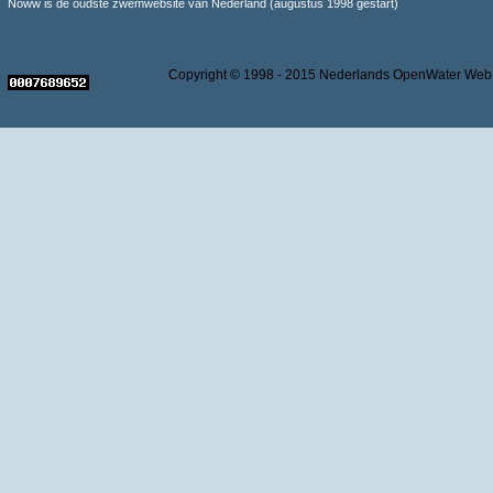
Noww is de oudste zwemwebsite van Nederland (augustus 1998 gestart)
Copyright © 1998 - 2015 Nederlands OpenWater