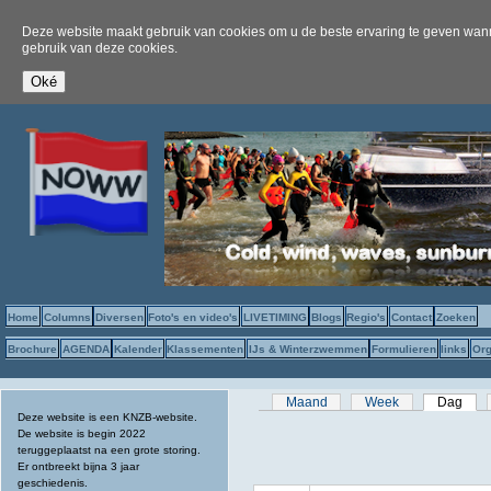
Deze website maakt gebruik van cookies om u de beste ervaring te geven wanne
gebruik van deze cookies.
Home
Columns
Diversen
Foto's en video's
LIVETIMING
Blogs
Regio's
Contact
Zoeken
Brochure
AGENDA
Kalender
Klassementen
IJs & Winterzwemmen
Formulieren
links
Org
Primaire tabs
Maand
Week
Dag
(act
Deze website is een KNZB-website.
De website is begin 2022
teruggeplaatst na een grote storing.
Er ontbreekt bijna 3 jaar
geschiedenis.