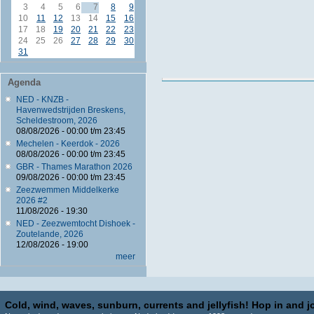
3
4
5
6
7
8
9
10
11
12
13
14
15
16
17
18
19
20
21
22
23
24
25
26
27
28
29
30
31
Agenda
NED - KNZB -
Havenwedstrijden Breskens,
Scheldestroom, 2026
08/08/2026 -
00:00
t/m
23:45
Mechelen - Keerdok - 2026
08/08/2026 -
00:00
t/m
23:45
GBR - Thames Marathon 2026
09/08/2026 -
00:00
t/m
23:45
Zeezwemmen Middelkerke
2026 #2
11/08/2026 - 19:30
NED - Zeezwemtocht Dishoek -
Zoutelande, 2026
12/08/2026 - 19:00
meer
Cold, wind, waves, sunburn, currents and jellyfish! Hop in and jo