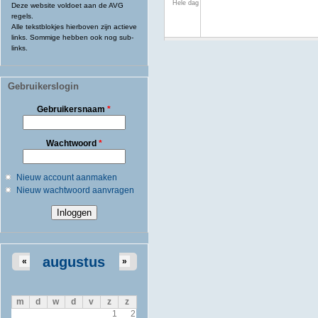
Hele dag
Deze website voldoet aan de AVG
regels.
Alle tekstblokjes hierboven zijn actieve
links. Sommige hebben ook nog sub-
links.
Gebruikerslogin
Gebruikersnaam
*
Wachtwoord
*
Nieuw account aanmaken
Nieuw wachtwoord aanvragen
augustus
«
»
m
d
w
d
v
z
z
1
2