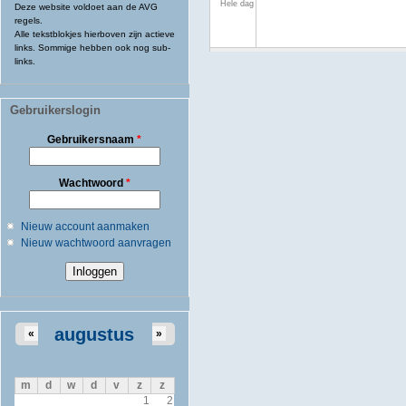
Hele dag
Deze website voldoet aan de AVG
regels.
Alle tekstblokjes hierboven zijn actieve
links. Sommige hebben ook nog sub-
links.
Gebruikerslogin
Gebruikersnaam
*
Wachtwoord
*
Nieuw account aanmaken
Nieuw wachtwoord aanvragen
augustus
«
»
m
d
w
d
v
z
z
1
2