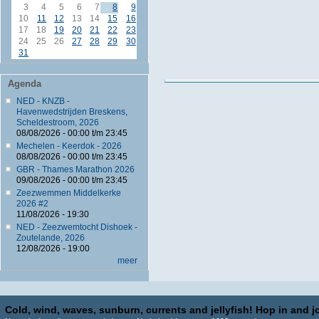
3
4
5
6
7
8
9
10
11
12
13
14
15
16
17
18
19
20
21
22
23
24
25
26
27
28
29
30
31
Agenda
NED - KNZB -
Havenwedstrijden Breskens,
Scheldestroom, 2026
08/08/2026 -
00:00
t/m
23:45
Mechelen - Keerdok - 2026
08/08/2026 -
00:00
t/m
23:45
GBR - Thames Marathon 2026
09/08/2026 -
00:00
t/m
23:45
Zeezwemmen Middelkerke
2026 #2
11/08/2026 - 19:30
NED - Zeezwemtocht Dishoek -
Zoutelande, 2026
12/08/2026 - 19:00
meer
Cold, wind, waves, sunburn, currents and jellyfish! Hop in and jo