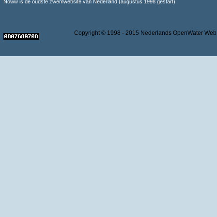
Noww is de oudste zwemwebsite van Nederland (augustus 1998 gestart)
Copyright © 1998 - 2015 Nederlands OpenWater