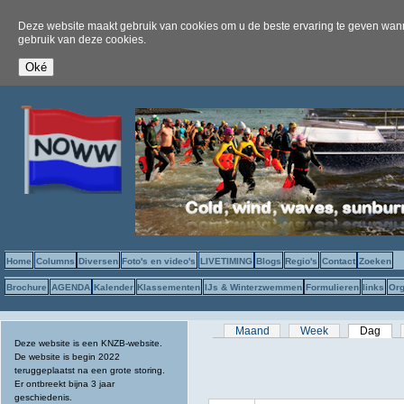
Deze website maakt gebruik van cookies om u de beste ervaring te geven wanne
gebruik van deze cookies.
Home
Columns
Diversen
Foto's en video's
LIVETIMING
Blogs
Regio's
Contact
Zoeken
Brochure
AGENDA
Kalender
Klassementen
IJs & Winterzwemmen
Formulieren
links
Org
Primaire tabs
Maand
Week
Dag
(act
Deze website is een KNZB-website.
De website is begin 2022
teruggeplaatst na een grote storing.
Er ontbreekt bijna 3 jaar
geschiedenis.