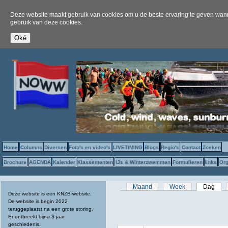
Deze website maakt gebruik van cookies om u de beste ervaring te geven wanne
gebruik van deze cookies.
Home
Columns
Diversen
Foto's en video's
LIVETIMING
Blogs
Regio's
Contact
Zoeken
Brochure
AGENDA
Kalender
Klassementen
IJs & Winterzwemmen
Formulieren
links
Org
Primaire tabs
Maand
Week
Dag
(act
Deze website is een KNZB-website.
De website is begin 2022
teruggeplaatst na een grote storing.
Er ontbreekt bijna 3 jaar
geschiedenis.