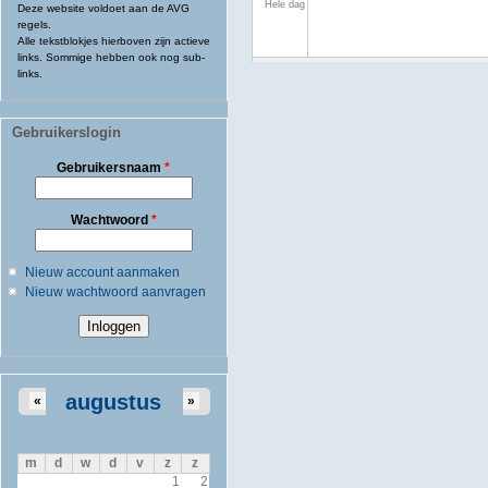
Hele dag
Deze website voldoet aan de AVG
regels.
Alle tekstblokjes hierboven zijn actieve
links. Sommige hebben ook nog sub-
links.
Gebruikerslogin
Gebruikersnaam
*
Wachtwoord
*
Nieuw account aanmaken
Nieuw wachtwoord aanvragen
augustus
«
»
m
d
w
d
v
z
z
1
2