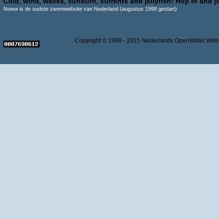
Cold, wind, waves, sunburn, currents and jellyfish! Hop in and jo
Noww is de oudste zwemwebsite van Nederland (augustus 1998 gestart)
Copyright © 1998 - 2015 Nederlands OpenWater