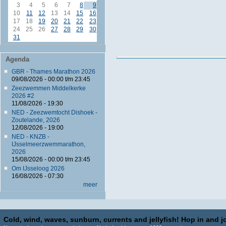
3
4
5
6
7
8
9
10
11
12
13
14
15
16
17
18
19
20
21
22
23
24
25
26
27
28
29
30
31
Agenda
GBR - Thames Marathon 2026
09/08/2026 -
00:00
t/m
23:45
Zeezwemmen Middelkerke
2026 #2
11/08/2026 - 19:30
NED - Zeezwemtocht Dishoek -
Zoutelande, 2026
12/08/2026 - 19:00
NED - KNZB -
IJsselmeerzwemmarathon,
2026
15/08/2026 -
00:00
t/m
23:45
Om IJsseloog 2026
16/08/2026 - 07:30
meer
Cold, wind, waves, sunburn, currents and jellyfish! Hop in and jo