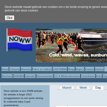
Deze website maakt gebruik van cookies om u de beste ervaring te geven wanne
gebruik van deze cookies.
Home
Columns
Diversen
Foto's en video's
LIVETIMING
Blogs
Regio's
Contact
Zoeken
Brochure
AGENDA
Kalender
Klassementen
IJs & Winterzwemmen
Formulieren
links
Org
Primaire tabs
Maand
Week
Dag
(act
Deze website is een KNZB-website.
De website is begin 2022
teruggeplaatst na een grote storing.
Er ontbreekt bijna 3 jaar
geschiedenis.