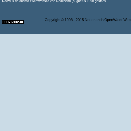
Noww is de oudste zwemwebsite van Nederland (augustus 1998 gestart)
Copyright © 1998 - 2015 Nederlands OpenWater