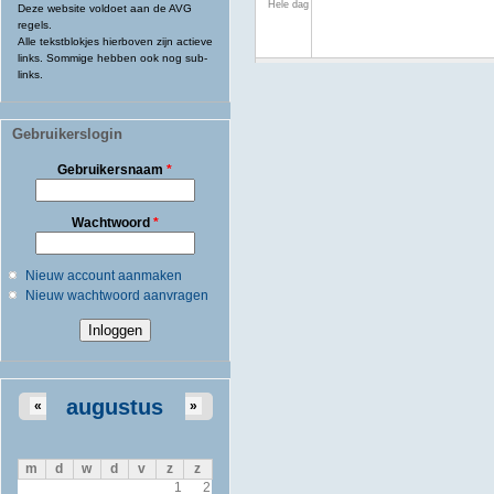
Hele dag
Deze website voldoet aan de AVG
regels.
Alle tekstblokjes hierboven zijn actieve
links. Sommige hebben ook nog sub-
links.
Gebruikerslogin
Gebruikersnaam
*
Wachtwoord
*
Nieuw account aanmaken
Nieuw wachtwoord aanvragen
augustus
«
»
m
d
w
d
v
z
z
1
2