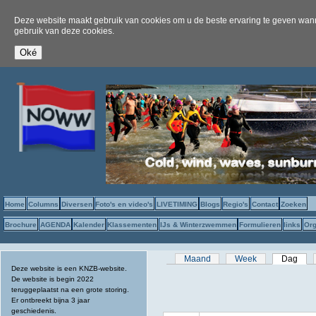
Deze website maakt gebruik van cookies om u de beste ervaring te geven wanne
gebruik van deze cookies.
Home
Columns
Diversen
Foto's en video's
LIVETIMING
Blogs
Regio's
Contact
Zoeken
Brochure
AGENDA
Kalender
Klassementen
IJs & Winterzwemmen
Formulieren
links
Org
Primaire tabs
Maand
Week
Dag
(act
Deze website is een KNZB-website.
De website is begin 2022
teruggeplaatst na een grote storing.
Er ontbreekt bijna 3 jaar
geschiedenis.