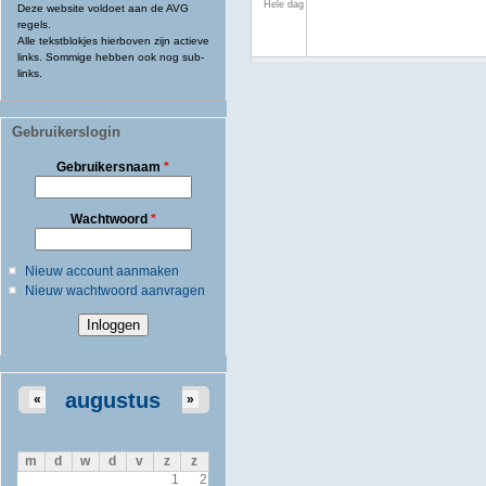
Hele dag
Deze website voldoet aan de AVG
regels.
Alle tekstblokjes hierboven zijn actieve
links. Sommige hebben ook nog sub-
links.
Gebruikerslogin
Gebruikersnaam
*
Wachtwoord
*
Nieuw account aanmaken
Nieuw wachtwoord aanvragen
augustus
«
»
m
d
w
d
v
z
z
1
2