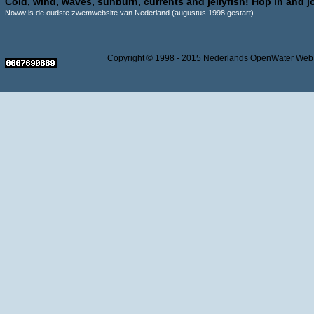
Cold, wind, waves, sunburn, currents and jellyfish! Hop in and jo
Noww is de oudste zwemwebsite van Nederland (augustus 1998 gestart)
Copyright © 1998 - 2015 Nederlands OpenWater