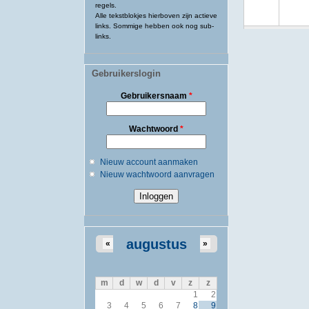
regels.
Alle tekstblokjes hierboven zijn actieve
links. Sommige hebben ook nog sub-
links.
Gebruikerslogin
Gebruikersnaam
*
Wachtwoord
*
Nieuw account aanmaken
Nieuw wachtwoord aanvragen
augustus
«
»
m
d
w
d
v
z
z
1
2
3
4
5
6
7
8
9