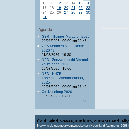
10
11
12
13
14
15
16
17
18
19
20
21
22
23
24
25
26
27
28
29
30
31
Agenda
GBR - Thames Marathon 2026
09/08/2026 -
00:00
t/m
23:45
Zeezwemmen Middelkerke
2026 #2
11/08/2026 - 19:30
NED - Zeezwemtocht Dishoek -
Zoutelande, 2026
12/08/2026 - 19:00
NED - KNZB -
IJsselmeerzwemmarathon,
2026
15/08/2026 -
00:00
t/m
23:45
Om IJsseloog 2026
16/08/2026 - 07:30
meer
Cold, wind, waves, sunburn, currents and jellyf
Noww is de oudste zwemwebsite van Nederland (augustus 1998 g