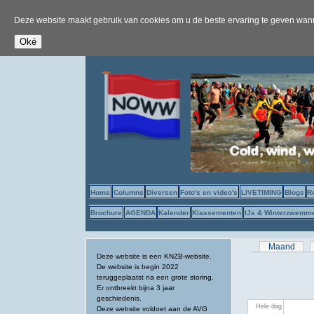
Deze website maakt gebruik van cookies om u de beste ervaring te geven wanne
Home
Columns
Diversen
Foto's en video's
LIVETIMING
Blogs
R
Brochure
AGENDA
Kalender
Klassementen
IJs & Winterzwemm
Primaire tab
Maand
Deze website is een KNZB-website.
De website is begin 2022
teruggeplaatst na een grote storing.
Er ontbreekt bijna 3 jaar
geschiedenis.
Hele dag
Deze website voldoet aan de AVG