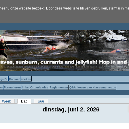
er u onze website bezoekt. Door deze website te blijven gebruiken, stemt u in me
egio's
Contact
Zoeken
en
Formulieren
links
Organisaties
Reglementen
Q&A: keuze van klassementcaps
s
Week
Dag
(actieve tabblad)
Jaar
dinsdag, juni 2, 2026