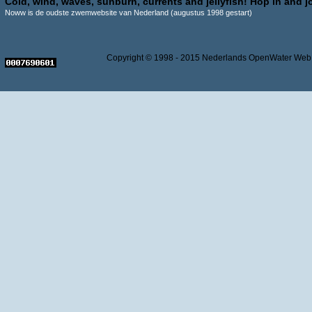
Cold, wind, waves, sunburn, currents and jellyfish! Hop in and jo
Noww is de oudste zwemwebsite van Nederland (augustus 1998 gestart)
Copyright © 1998 - 2015 Nederlands OpenWater