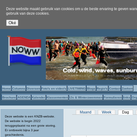
Deze website maakt gebruik van cookies om u de beste ervaring te geven wanne
gebruik van deze cookies.
Home
Columns
Diversen
Foto's en video's
LIVETIMING
Blogs
Regio's
Contact
Zoeken
Brochure
AGENDA
Kalender
Klassementen
IJs & Winterzwemmen
Formulieren
links
Org
Primaire tabs
Maand
Week
Dag
(act
Deze website is een KNZB-website.
De website is begin 2022
teruggeplaatst na een grote storing.
Er ontbreekt bijna 3 jaar
geschiedenis.