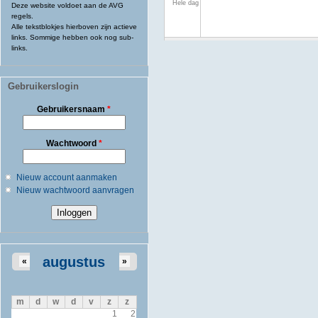
Hele dag
Deze website voldoet aan de AVG
regels.
Alle tekstblokjes hierboven zijn actieve
links. Sommige hebben ook nog sub-
links.
Gebruikerslogin
Gebruikersnaam
*
Wachtwoord
*
Nieuw account aanmaken
Nieuw wachtwoord aanvragen
augustus
«
»
m
d
w
d
v
z
z
1
2