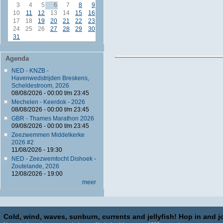
3
4
5
6
7
8
9
10
11
12
13
14
15
16
17
18
19
20
21
22
23
24
25
26
27
28
29
30
31
Agenda
NED - KNZB -
Havenwedstrijden Breskens,
Scheldestroom, 2026
08/08/2026 -
00:00
t/m
23:45
Mechelen - Keerdok - 2026
08/08/2026 -
00:00
t/m
23:45
GBR - Thames Marathon 2026
09/08/2026 -
00:00
t/m
23:45
Zeezwemmen Middelkerke
2026 #2
11/08/2026 - 19:30
NED - Zeezwemtocht Dishoek -
Zoutelande, 2026
12/08/2026 - 19:00
meer
Cold, wind, waves, sunburn, currents and jellyfish! Hop in and jo