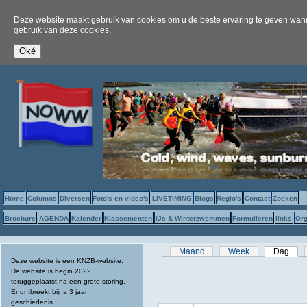
Deze website maakt gebruik van cookies om u de beste ervaring te geven wanne
gebruik van deze cookies.
Home
Columns
Diversen
Foto's en video's
LIVETIMING
Blogs
Regio's
Contact
Zoeken
Brochure
AGENDA
Kalender
Klassementen
IJs & Winterzwemmen
Formulieren
links
Org
Primaire tabs
Maand
Week
Dag
(act
Deze website is een KNZB-website.
De website is begin 2022
teruggeplaatst na een grote storing.
Er ontbreekt bijna 3 jaar
geschiedenis.