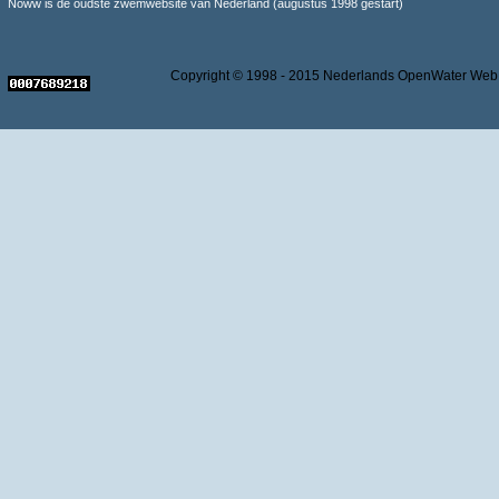
Noww is de oudste zwemwebsite van Nederland (augustus 1998 gestart)
Copyright © 1998 - 2015 Nederlands OpenWater