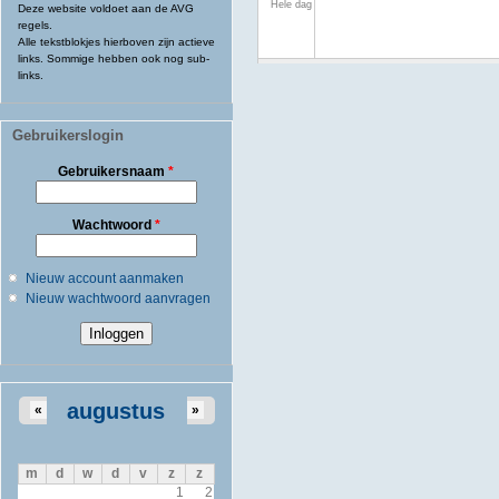
Hele dag
Deze website voldoet aan de AVG
regels.
Alle tekstblokjes hierboven zijn actieve
links. Sommige hebben ook nog sub-
links.
Gebruikerslogin
Gebruikersnaam
*
Wachtwoord
*
Nieuw account aanmaken
Nieuw wachtwoord aanvragen
augustus
«
»
m
d
w
d
v
z
z
1
2