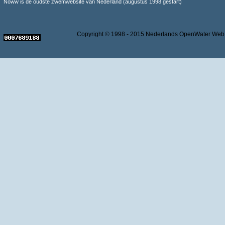
Noww is de oudste zwemwebsite van Nederland (augustus 1998 gestart)
Copyright © 1998 - 2015 Nederlands OpenWater