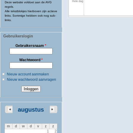
Hele dag
Deze website voldoet aan de AVG
regels.
Alle tekstblokjes hierboven zijn actieve
links. Sommige hebben ook nog sub-
links.
Gebruikerslogin
Gebruikersnaam
*
Wachtwoord
*
Nieuw account aanmaken
Nieuw wachtwoord aanvragen
augustus
«
»
m
d
w
d
v
z
z
1
2