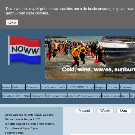
Deze website maakt gebruik van cookies om u de beste ervaring te geven wanne
gebruik van deze cookies.
Home
Columns
Diversen
Foto's en video's
LIVETIMING
Blogs
Regio's
Contact
Zoeken
Brochure
AGENDA
Kalender
Klassementen
IJs & Winterzwemmen
Formulieren
links
Org
Primaire tabs
Maand
Week
Dag
(act
Deze website is een KNZB-website.
De website is begin 2022
teruggeplaatst na een grote storing.
Er ontbreekt bijna 3 jaar
geschiedenis.