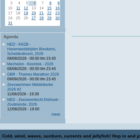
3
4
5
6
7
8
9
10
11
12
13
14
15
16
17
18
19
20
21
22
23
24
25
26
27
28
29
30
31
Agenda
NED - KNZB -
Havenwedstrijden Breskens,
Scheldestroom, 2026
08/08/2026 -
00:00
t/m
23:45
Mechelen - Keerdok - 2026
08/08/2026 -
00:00
t/m
23:45
GBR - Thames Marathon 2026
09/08/2026 -
00:00
t/m
23:45
Zeezwemmen Middelkerke
2026 #2
11/08/2026 - 19:30
NED - Zeezwemtocht Dishoek -
Zoutelande, 2026
12/08/2026 - 19:00
meer
Cold, wind, waves, sunburn, currents and jellyfish! Hop in and jo