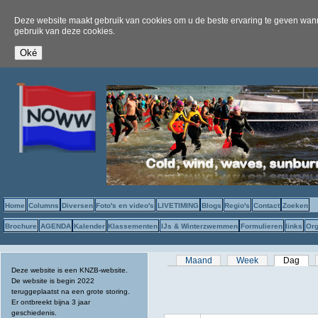
Deze website maakt gebruik van cookies om u de beste ervaring te geven wanne
gebruik van deze cookies.
Home
Columns
Diversen
Foto's en video's
LIVETIMING
Blogs
Regio's
Contact
Zoeken
Brochure
AGENDA
Kalender
Klassementen
IJs & Winterzwemmen
Formulieren
links
Org
Primaire tabs
Maand
Week
Dag
(act
Deze website is een KNZB-website.
De website is begin 2022
teruggeplaatst na een grote storing.
Er ontbreekt bijna 3 jaar
geschiedenis.