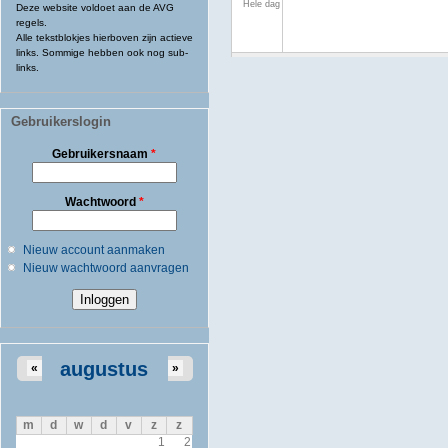
Hele dag
Deze website voldoet aan de AVG
regels.
Alle tekstblokjes hierboven zijn actieve
links. Sommige hebben ook nog sub-
links.
Gebruikerslogin
Gebruikersnaam
*
Wachtwoord
*
Nieuw account aanmaken
Nieuw wachtwoord aanvragen
augustus
«
»
m
d
w
d
v
z
z
1
2