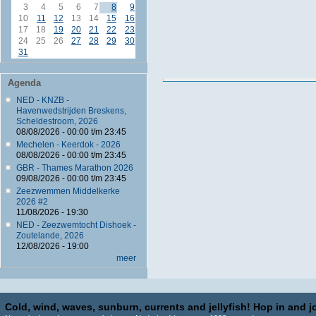
3
4
5
6
7
8
9
10
11
12
13
14
15
16
17
18
19
20
21
22
23
24
25
26
27
28
29
30
31
Agenda
NED - KNZB -
Havenwedstrijden Breskens,
Scheldestroom, 2026
08/08/2026 -
00:00
t/m
23:45
Mechelen - Keerdok - 2026
08/08/2026 -
00:00
t/m
23:45
GBR - Thames Marathon 2026
09/08/2026 -
00:00
t/m
23:45
Zeezwemmen Middelkerke
2026 #2
11/08/2026 - 19:30
NED - Zeezwemtocht Dishoek -
Zoutelande, 2026
12/08/2026 - 19:00
meer
Cold, wind, waves, sunburn, currents and jellyfish! Hop in and jo