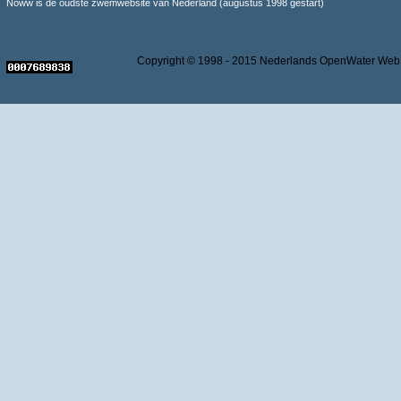
Noww is de oudste zwemwebsite van Nederland (augustus 1998 gestart)
Copyright © 1998 - 2015 Nederlands OpenWater