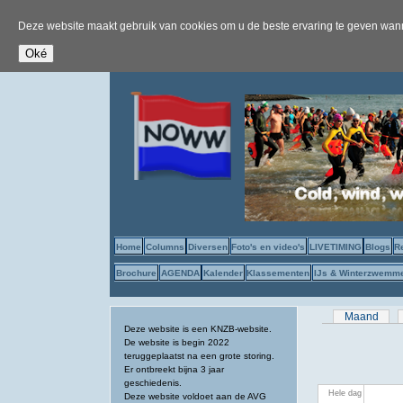
Deze website maakt gebruik van cookies om u de beste ervaring te geven wanne
Home
Columns
Diversen
Foto's en video's
LIVETIMING
Blogs
R
Brochure
AGENDA
Kalender
Klassementen
IJs & Winterzwemm
Primaire tab
Maand
Deze website is een KNZB-website.
De website is begin 2022
teruggeplaatst na een grote storing.
Er ontbreekt bijna 3 jaar
geschiedenis.
Hele dag
Deze website voldoet aan de AVG