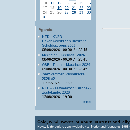
10
11
12
13
14
15
16
17
18
19
20
21
22
23
24
25
26
27
28
29
30
31
Agenda
NED - KNZB -
Havenwedstrijden Breskens,
Scheldestroom, 2026
08/08/2026 -
00:00
t/m
23:45
Mechelen - Keerdok - 2026
08/08/2026 -
00:00
t/m
23:45
GBR - Thames Marathon 2026
09/08/2026 -
00:00
t/m
23:45
Zeezwemmen Middelkerke
2026 #2
11/08/2026 - 19:30
NED - Zeezwemtocht Dishoek -
Zoutelande, 2026
12/08/2026 - 19:00
meer
Cold, wind, waves, sunburn, currents and jellyf
Noww is de oudste zwemwebsite van Nederland (augustus 1998 g