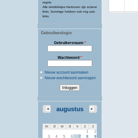
regels.
Alle tekstblokjes hierboven zijn actieve
links. Sommige hebben ook nog sub-
links.
Gebruikerslogin
Gebruikersnaam
*
Wachtwoord
*
Nieuw account aanmaken
Nieuw wachtwoord aanvragen
augustus
«
»
m
d
w
d
v
z
z
1
2
3
4
5
6
7
8
9