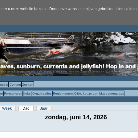
er u onze website bezoekt. Door deze website te blijven gebruiken, stemt u in me
egio's
Contact
Zoeken
en
Formulieren
links
Organisaties
Reglementen
Q&A: keuze van klassementcaps
s
Week
Dag
(actieve tabblad)
Jaar
zondag, juni 14, 2026