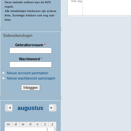
Hele dag
Deze website voldoet aan de AVG
regels.
Alle tekstblokjes hierboven zijn actieve
links. Sommige hebben ook nog sub-
links.
Gebruikerslogin
Gebruikersnaam
*
Wachtwoord
*
Nieuw account aanmaken
Nieuw wachtwoord aanvragen
augustus
«
»
m
d
w
d
v
z
z
1
2