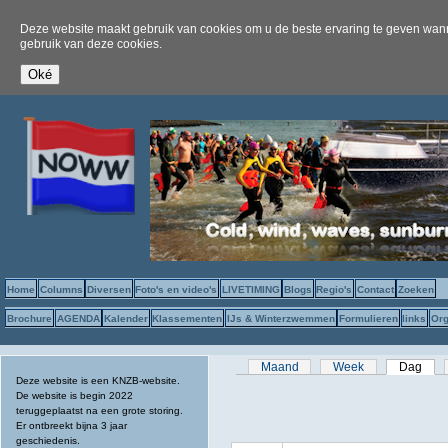
Deze website maakt gebruik van cookies om u de beste ervaring te geven wanne
gebruik van deze cookies.
Home
Columns
Diversen
Foto's en video's
LIVETIMING
Blogs
Regio's
Contact
Zoeken
Brochure
AGENDA
Kalender
Klassementen
IJs & Winterzwemmen
Formulieren
links
Org
Primaire tabs
Maand
Week
Dag
(act
Deze website is een KNZB-website.
De website is begin 2022
teruggeplaatst na een grote storing.
Er ontbreekt bijna 3 jaar
geschiedenis.