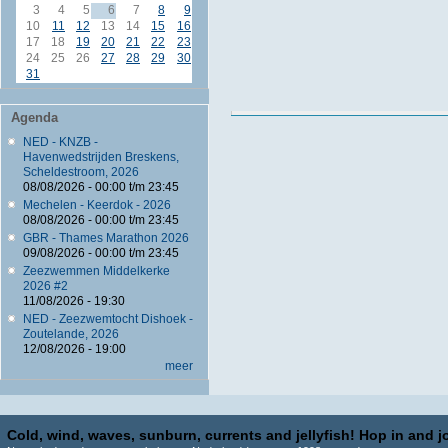
3
4
5
6
7
8
9
10
11
12
13
14
15
16
17
18
19
20
21
22
23
24
25
26
27
28
29
30
31
Agenda
NED - KNZB -
Havenwedstrijden Breskens,
Scheldestroom, 2026
08/08/2026 -
00:00
t/m
23:45
Mechelen - Keerdok - 2026
08/08/2026 -
00:00
t/m
23:45
GBR - Thames Marathon 2026
09/08/2026 -
00:00
t/m
23:45
Zeezwemmen Middelkerke
2026 #2
11/08/2026 - 19:30
NED - Zeezwemtocht Dishoek -
Zoutelande, 2026
12/08/2026 - 19:00
meer
Cold, wind, waves, sunburn, currents and jellyfish! Hop in and jo