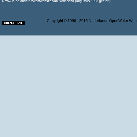
Noww is de oudste zwemwebsite van Nederland (augustus 1998 gestart)
Copyright © 1998 - 2015 Nederlands OpenWater