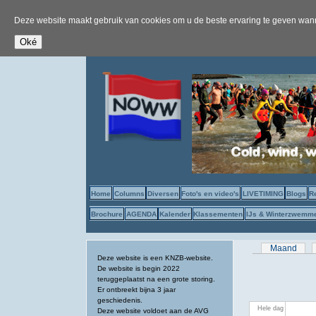
Deze website maakt gebruik van cookies om u de beste ervaring te geven wanne
Home
Columns
Diversen
Foto's en video's
LIVETIMING
Blogs
R
Brochure
AGENDA
Kalender
Klassementen
IJs & Winterzwemm
Primaire tab
Maand
Deze website is een KNZB-website.
De website is begin 2022
teruggeplaatst na een grote storing.
Er ontbreekt bijna 3 jaar
geschiedenis.
Hele dag
Deze website voldoet aan de AVG