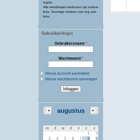
regels.
Alle tekstblokjes hierboven zijn actieve
links. Sommige hebben ook nog sub-
links.
Gebruikerslogin
Gebruikersnaam
*
Wachtwoord
*
Nieuw account aanmaken
Nieuw wachtwoord aanvragen
augustus
«
»
m
d
w
d
v
z
z
1
2
3
4
5
6
7
8
9