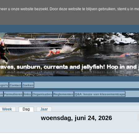
er u onze website bezoekt. Door deze website te blijven gebruiken, stemt u in me
egio's
Contact
Zoeken
en
Formulieren
links
Organisaties
Reglementen
Q&A: keuze van klassementcaps
s
Week
Dag
(actieve tabblad)
Jaar
woensdag, juni 24, 2026