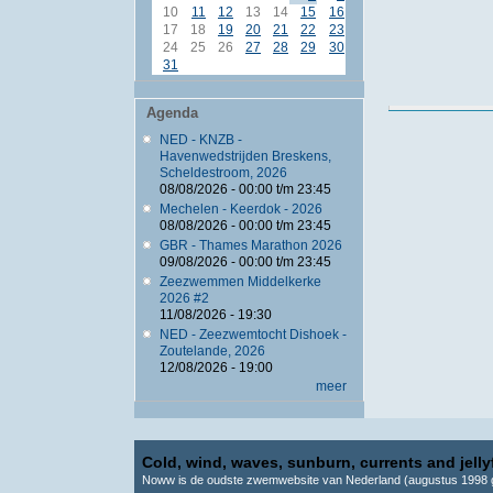
10
11
12
13
14
15
16
17
18
19
20
21
22
23
24
25
26
27
28
29
30
31
Agenda
NED - KNZB -
Havenwedstrijden Breskens,
Scheldestroom, 2026
08/08/2026 -
00:00
t/m
23:45
Mechelen - Keerdok - 2026
08/08/2026 -
00:00
t/m
23:45
GBR - Thames Marathon 2026
09/08/2026 -
00:00
t/m
23:45
Zeezwemmen Middelkerke
2026 #2
11/08/2026 - 19:30
NED - Zeezwemtocht Dishoek -
Zoutelande, 2026
12/08/2026 - 19:00
meer
Cold, wind, waves, sunburn, currents and jellyf
Noww is de oudste zwemwebsite van Nederland (augustus 1998 g