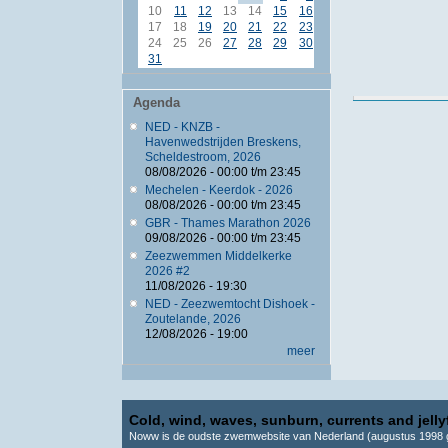
10
11
12
13
14
15
16
17
18
19
20
21
22
23
24
25
26
27
28
29
30
31
Agenda
NED - KNZB -
Havenwedstrijden Breskens,
Scheldestroom, 2026
08/08/2026 -
00:00
t/m
23:45
Mechelen - Keerdok - 2026
08/08/2026 -
00:00
t/m
23:45
GBR - Thames Marathon 2026
09/08/2026 -
00:00
t/m
23:45
Zeezwemmen Middelkerke
2026 #2
11/08/2026 - 19:30
NED - Zeezwemtocht Dishoek -
Zoutelande, 2026
12/08/2026 - 19:00
meer
Cold, wind, waves, sunburn, currents and jellyf
Noww is de oudste zwemwebsite van Nederland (augustus 1998 g