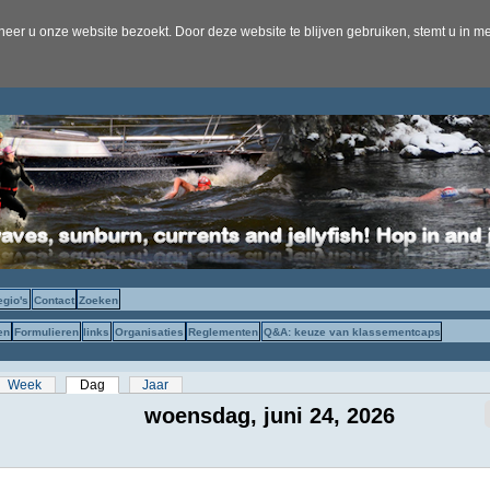
er u onze website bezoekt. Door deze website te blijven gebruiken, stemt u in me
egio's
Contact
Zoeken
en
Formulieren
links
Organisaties
Reglementen
Q&A: keuze van klassementcaps
s
Week
Dag
(actieve tabblad)
Jaar
woensdag, juni 24, 2026