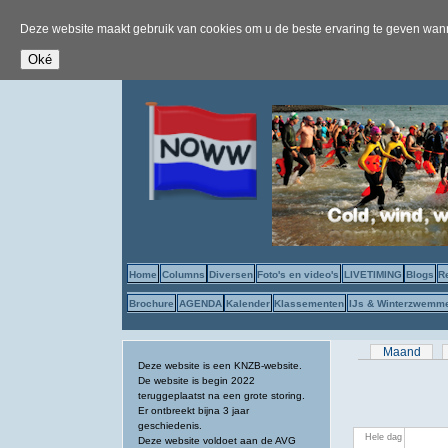
Deze website maakt gebruik van cookies om u de beste ervaring te geven wanne
Home
Columns
Diversen
Foto's en video's
LIVETIMING
Blogs
R
Brochure
AGENDA
Kalender
Klassementen
IJs & Winterzwemm
Primaire tab
Maand
Deze website is een KNZB-website.
De website is begin 2022
teruggeplaatst na een grote storing.
Er ontbreekt bijna 3 jaar
geschiedenis.
Hele dag
Deze website voldoet aan de AVG