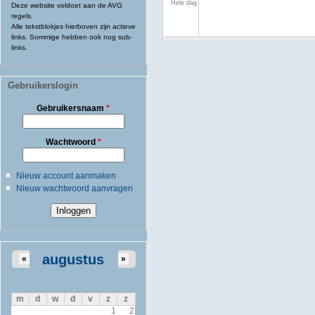
Hele dag
Deze website voldoet aan de AVG
regels.
Alle tekstblokjes hierboven zijn actieve
links. Sommige hebben ook nog sub-
links.
Gebruikerslogin
Gebruikersnaam
*
Wachtwoord
*
Nieuw account aanmaken
Nieuw wachtwoord aanvragen
augustus
«
»
m
d
w
d
v
z
z
1
2