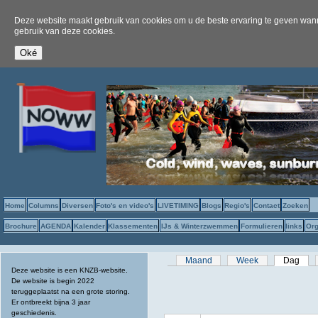
Deze website maakt gebruik van cookies om u de beste ervaring te geven wanne
gebruik van deze cookies.
Home
Columns
Diversen
Foto's en video's
LIVETIMING
Blogs
Regio's
Contact
Zoeken
Brochure
AGENDA
Kalender
Klassementen
IJs & Winterzwemmen
Formulieren
links
Org
Primaire tabs
Maand
Week
Dag
(act
Deze website is een KNZB-website.
De website is begin 2022
teruggeplaatst na een grote storing.
Er ontbreekt bijna 3 jaar
geschiedenis.