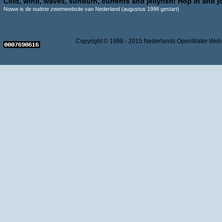
Cold, wind, waves, sunburn, currents and jellyfish! Hop in and jo
Noww is de oudste zwemwebsite van Nederland (augustus 1998 gestart)
Copyright © 1998 - 2015 Nederlands OpenWater