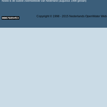
Noww is de oudste zwemwebsite van Nederland (augustus 1998 gestart)
Copyright © 1998 - 2015 Nederlands OpenWater