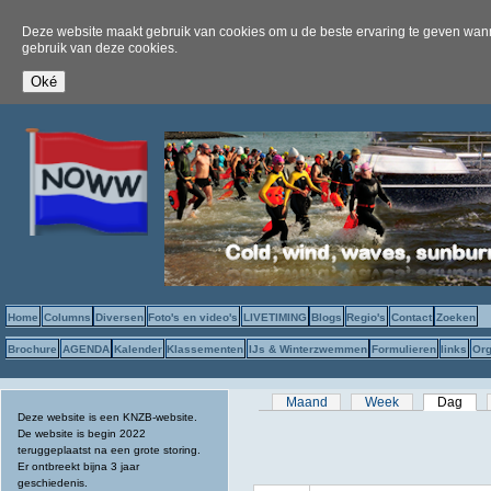
Deze website maakt gebruik van cookies om u de beste ervaring te geven wanne
gebruik van deze cookies.
Home
Columns
Diversen
Foto's en video's
LIVETIMING
Blogs
Regio's
Contact
Zoeken
Brochure
AGENDA
Kalender
Klassementen
IJs & Winterzwemmen
Formulieren
links
Org
Primaire tabs
Maand
Week
Dag
(act
Deze website is een KNZB-website.
De website is begin 2022
teruggeplaatst na een grote storing.
Er ontbreekt bijna 3 jaar
geschiedenis.