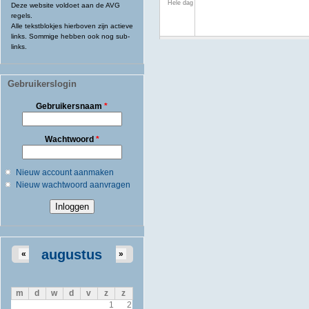
Hele dag
Deze website voldoet aan de AVG
regels.
Alle tekstblokjes hierboven zijn actieve
links. Sommige hebben ook nog sub-
links.
Gebruikerslogin
Gebruikersnaam
*
Wachtwoord
*
Nieuw account aanmaken
Nieuw wachtwoord aanvragen
augustus
«
»
m
d
w
d
v
z
z
1
2