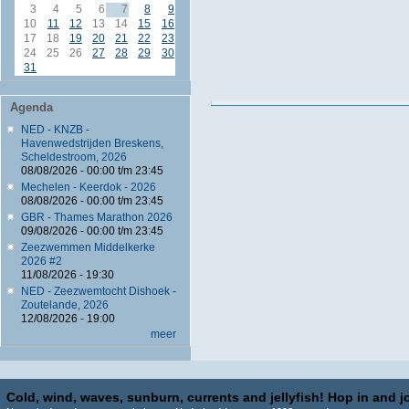
3
4
5
6
7
8
9
10
11
12
13
14
15
16
17
18
19
20
21
22
23
24
25
26
27
28
29
30
31
Agenda
NED - KNZB -
Havenwedstrijden Breskens,
Scheldestroom, 2026
08/08/2026 -
00:00
t/m
23:45
Mechelen - Keerdok - 2026
08/08/2026 -
00:00
t/m
23:45
GBR - Thames Marathon 2026
09/08/2026 -
00:00
t/m
23:45
Zeezwemmen Middelkerke
2026 #2
11/08/2026 - 19:30
NED - Zeezwemtocht Dishoek -
Zoutelande, 2026
12/08/2026 - 19:00
meer
Cold, wind, waves, sunburn, currents and jellyfish! Hop in and jo