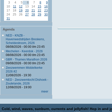
3
4
5
6
7
8
9
10
11
12
13
14
15
16
17
18
19
20
21
22
23
24
25
26
27
28
29
30
31
Agenda
NED - KNZB -
Havenwedstrijden Breskens,
Scheldestroom, 2026
08/08/2026 -
00:00
t/m
23:45
Mechelen - Keerdok - 2026
08/08/2026 -
00:00
t/m
23:45
GBR - Thames Marathon 2026
09/08/2026 -
00:00
t/m
23:45
Zeezwemmen Middelkerke
2026 #2
11/08/2026 - 19:30
NED - Zeezwemtocht Dishoek -
Zoutelande, 2026
12/08/2026 - 19:00
meer
Cold, wind, waves, sunburn, currents and jellyfish! Hop in and jo