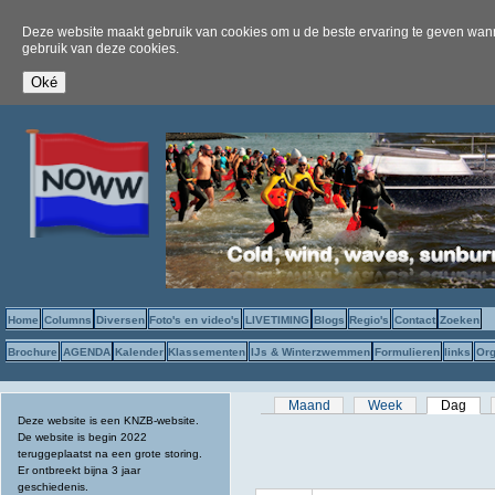
Deze website maakt gebruik van cookies om u de beste ervaring te geven wanne
gebruik van deze cookies.
Home
Columns
Diversen
Foto's en video's
LIVETIMING
Blogs
Regio's
Contact
Zoeken
Brochure
AGENDA
Kalender
Klassementen
IJs & Winterzwemmen
Formulieren
links
Org
Primaire tabs
Maand
Week
Dag
(act
Deze website is een KNZB-website.
De website is begin 2022
teruggeplaatst na een grote storing.
Er ontbreekt bijna 3 jaar
geschiedenis.