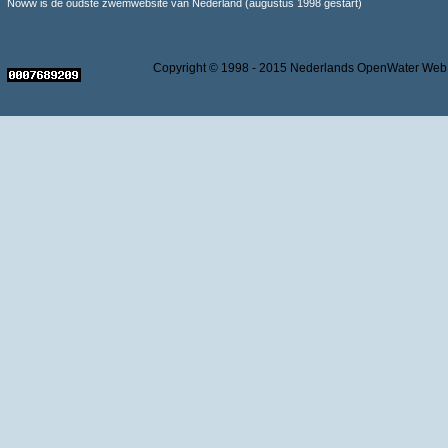
Noww is de oudste zwemwebsite van Nederland (augustus 1998 gestart)
Copyright © 1998 - 2015 Nederlands OpenWater