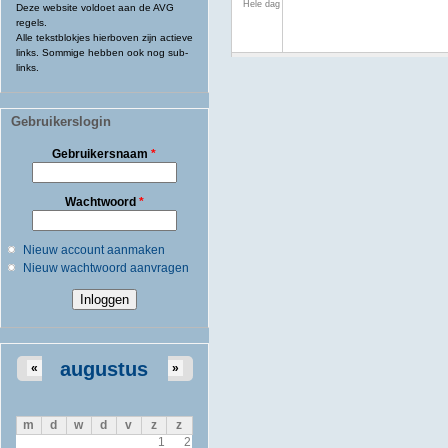
Hele dag
Deze website voldoet aan de AVG
regels.
Alle tekstblokjes hierboven zijn actieve
links. Sommige hebben ook nog sub-
links.
Gebruikerslogin
Gebruikersnaam
*
Wachtwoord
*
Nieuw account aanmaken
Nieuw wachtwoord aanvragen
augustus
«
»
m
d
w
d
v
z
z
1
2