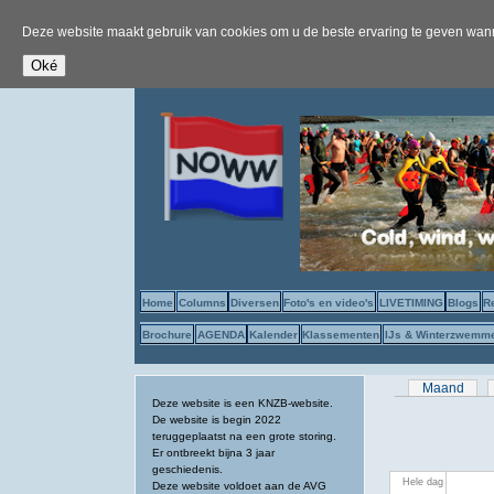
Deze website maakt gebruik van cookies om u de beste ervaring te geven wanne
Home
Columns
Diversen
Foto's en video's
LIVETIMING
Blogs
R
Brochure
AGENDA
Kalender
Klassementen
IJs & Winterzwemm
Primaire tab
Maand
Deze website is een KNZB-website.
De website is begin 2022
teruggeplaatst na een grote storing.
Er ontbreekt bijna 3 jaar
geschiedenis.
Hele dag
Deze website voldoet aan de AVG