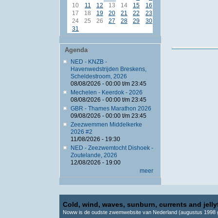
10
11
12
13
14
15
16
17
18
19
20
21
22
23
24
25
26
27
28
29
30
31
Agenda
NED - KNZB -
Havenwedstrijden Breskens,
Scheldestroom, 2026
08/08/2026 -
00:00
t/m
23:45
Mechelen - Keerdok - 2026
08/08/2026 -
00:00
t/m
23:45
GBR - Thames Marathon 2026
09/08/2026 -
00:00
t/m
23:45
Zeezwemmen Middelkerke
2026 #2
11/08/2026 - 19:30
NED - Zeezwemtocht Dishoek -
Zoutelande, 2026
12/08/2026 - 19:00
meer
Cold, wind, waves, sunburn, currents and jellyf
Noww is de oudste zwemwebsite van Nederland (augustus 1998 g