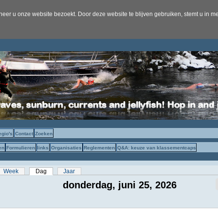
er u onze website bezoekt. Door deze website te blijven gebruiken, stemt u in me
egio's
Contact
Zoeken
en
Formulieren
links
Organisaties
Reglementen
Q&A: keuze van klassementcaps
s
Week
Dag
(actieve tabblad)
Jaar
donderdag, juni 25, 2026