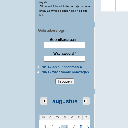
regels.
Alle tekstblokjes hierboven zijn actieve
links. Sommige hebben ook nog sub-
links.
Gebruikerslogin
Gebruikersnaam
*
Wachtwoord
*
Nieuw account aanmaken
Nieuw wachtwoord aanvragen
augustus
«
»
m
d
w
d
v
z
z
1
2
3
4
5
6
7
8
9