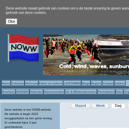
Deze website maakt gebruik van cookies om u de beste ervaring te geven wanne
gebruik van deze cookies.
Home
Columns
Diversen
Foto's en video's
LIVETIMING
Blogs
Regio's
Contact
Zoeken
Brochure
AGENDA
Kalender
Klassementen
IJs & Winterzwemmen
Formulieren
links
Org
Primaire tabs
Maand
Week
Dag
(act
Deze website is een KNZB-website.
De website is begin 2022
teruggeplaatst na een grote storing.
Er ontbreekt bijna 3 jaar
geschiedenis.