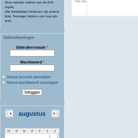
Hele dag
Deze website voldoet aan de AVG
regels.
Alle tekstblokjes hierboven zijn actieve
links. Sommige hebben ook nog sub-
links.
Gebruikerslogin
Gebruikersnaam
*
Wachtwoord
*
Nieuw account aanmaken
Nieuw wachtwoord aanvragen
augustus
«
»
m
d
w
d
v
z
z
1
2