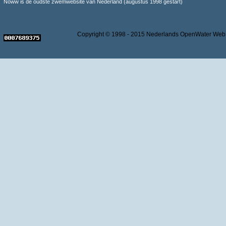
Noww is de oudste zwemwebsite van Nederland (augustus 1998 gestart)
Copyright © 1998 - 2015 Nederlands OpenWater