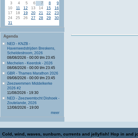
3
4
5
6
7
8
9
10
11
12
13
14
15
16
17
18
19
20
21
22
23
24
25
26
27
28
29
30
31
Agenda
NED - KNZB -
Havenwedstrijden Breskens,
Scheldestroom, 2026
08/08/2026 -
00:00
t/m
23:45
Mechelen - Keerdok - 2026
08/08/2026 -
00:00
t/m
23:45
GBR - Thames Marathon 2026
09/08/2026 -
00:00
t/m
23:45
Zeezwemmen Middelkerke
2026 #2
11/08/2026 - 19:30
NED - Zeezwemtocht Dishoek -
Zoutelande, 2026
12/08/2026 - 19:00
meer
Cold, wind, waves, sunburn, currents and jellyfish! Hop in and jo