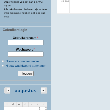
Hele dag
Deze website voldoet aan de AVG
regels.
Alle tekstblokjes hierboven zijn actieve
links. Sommige hebben ook nog sub-
links.
Gebruikerslogin
Gebruikersnaam
*
Wachtwoord
*
Nieuw account aanmaken
Nieuw wachtwoord aanvragen
augustus
«
»
m
d
w
d
v
z
z
1
2