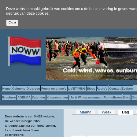
Deze website maakt gebruik van cookies om u de beste ervaring te geven wanne
gebruik van deze cookies.
Home
Columns
Diversen
Foto's en video's
LIVETIMING
Blogs
Regio's
Contact
Zoeken
Brochure
AGENDA
Kalender
Klassementen
IJs & Winterzwemmen
Formulieren
links
Org
Primaire tabs
Maand
Week
Dag
(act
Deze website is een KNZB-website.
De website is begin 2022
teruggeplaatst na een grote storing.
Er ontbreekt bijna 3 jaar
geschiedenis.