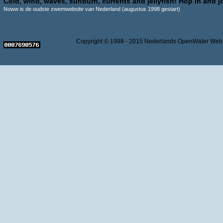
Cold, wind, waves, sunburn, currents and jellyfish! Hop in and jo
Noww is de oudste zwemwebsite van Nederland (augustus 1998 gestart)
Copyright © 1998 - 2015 Nederlands OpenWater