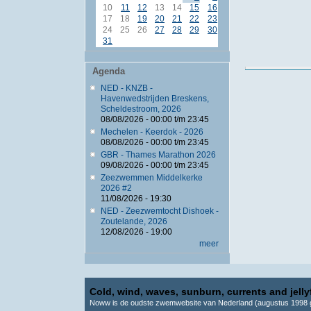
10
11
12
13
14
15
16
17
18
19
20
21
22
23
24
25
26
27
28
29
30
31
Agenda
NED - KNZB -
Havenwedstrijden Breskens,
Scheldestroom, 2026
08/08/2026 -
00:00
t/m
23:45
Mechelen - Keerdok - 2026
08/08/2026 -
00:00
t/m
23:45
GBR - Thames Marathon 2026
09/08/2026 -
00:00
t/m
23:45
Zeezwemmen Middelkerke
2026 #2
11/08/2026 - 19:30
NED - Zeezwemtocht Dishoek -
Zoutelande, 2026
12/08/2026 - 19:00
meer
Cold, wind, waves, sunburn, currents and jellyf
Noww is de oudste zwemwebsite van Nederland (augustus 1998 g