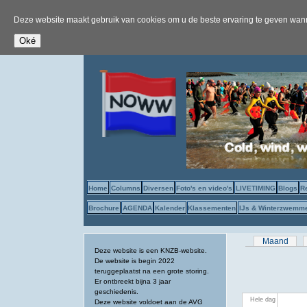
Deze website maakt gebruik van cookies om u de beste ervaring te geven wanne
Home
Columns
Diversen
Foto's en video's
LIVETIMING
Blogs
R
Brochure
AGENDA
Kalender
Klassementen
IJs & Winterzwemm
Primaire tab
Maand
Deze website is een KNZB-website.
De website is begin 2022
teruggeplaatst na een grote storing.
Er ontbreekt bijna 3 jaar
geschiedenis.
Hele dag
Deze website voldoet aan de AVG