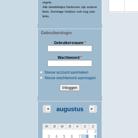
regels.
Alle tekstblokjes hierboven zijn actieve
links. Sommige hebben ook nog sub-
links.
Gebruikerslogin
Gebruikersnaam
*
Wachtwoord
*
Nieuw account aanmaken
Nieuw wachtwoord aanvragen
augustus
«
»
m
d
w
d
v
z
z
1
2
3
4
5
6
7
8
9