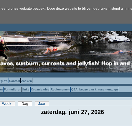
er u onze website bezoekt. Door deze website te blijven gebruiken, stemt u in me
egio's
Contact
Zoeken
en
Formulieren
links
Organisaties
Reglementen
Q&A: keuze van klassementcaps
s
Week
Dag
(actieve tabblad)
Jaar
zaterdag, juni 27, 2026