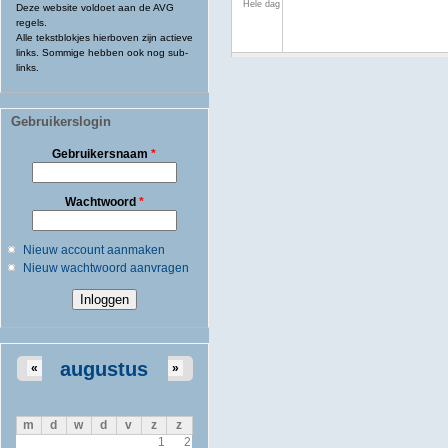
Hele dag
Deze website voldoet aan de AVG
regels.
Alle tekstblokjes hierboven zijn actieve
links. Sommige hebben ook nog sub-
links.
Gebruikerslogin
Gebruikersnaam
*
Wachtwoord
*
Nieuw account aanmaken
Nieuw wachtwoord aanvragen
augustus
«
»
m
d
w
d
v
z
z
1
2