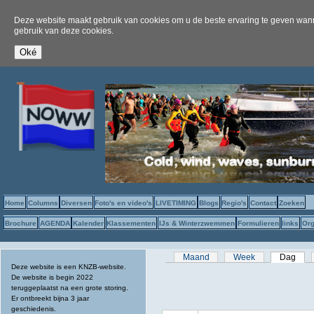
Deze website maakt gebruik van cookies om u de beste ervaring te geven wanne
gebruik van deze cookies.
Home
Columns
Diversen
Foto's en video's
LIVETIMING
Blogs
Regio's
Contact
Zoeken
Brochure
AGENDA
Kalender
Klassementen
IJs & Winterzwemmen
Formulieren
links
Org
Primaire tabs
Maand
Week
Dag
(act
Deze website is een KNZB-website.
De website is begin 2022
teruggeplaatst na een grote storing.
Er ontbreekt bijna 3 jaar
geschiedenis.