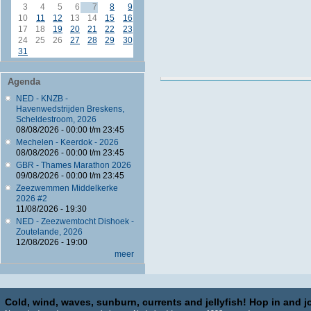
3
4
5
6
7
8
9
10
11
12
13
14
15
16
17
18
19
20
21
22
23
24
25
26
27
28
29
30
31
Agenda
NED - KNZB -
Havenwedstrijden Breskens,
Scheldestroom, 2026
08/08/2026 -
00:00
t/m
23:45
Mechelen - Keerdok - 2026
08/08/2026 -
00:00
t/m
23:45
GBR - Thames Marathon 2026
09/08/2026 -
00:00
t/m
23:45
Zeezwemmen Middelkerke
2026 #2
11/08/2026 - 19:30
NED - Zeezwemtocht Dishoek -
Zoutelande, 2026
12/08/2026 - 19:00
meer
Cold, wind, waves, sunburn, currents and jellyfish! Hop in and jo