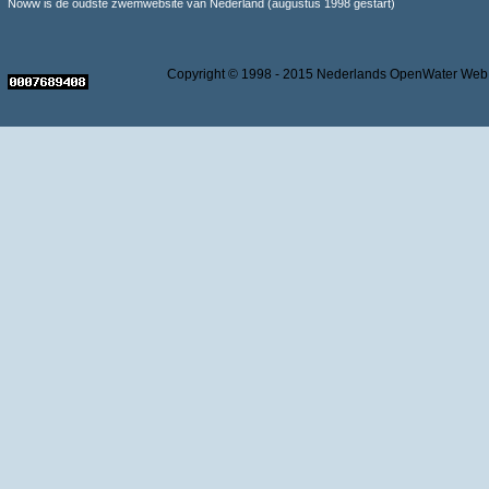
Noww is de oudste zwemwebsite van Nederland (augustus 1998 gestart)
Copyright © 1998 - 2015 Nederlands OpenWater