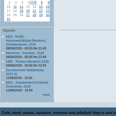
3
4
5
6
7
8
9
10
11
12
13
14
15
16
17
18
19
20
21
22
23
24
25
26
27
28
29
30
31
Agenda
NED - KNZB -
Havenwedstrijden Breskens,
Scheldestroom, 2026
08/08/2026 -
00:00
t/m
23:45
Mechelen - Keerdok - 2026
08/08/2026 -
00:00
t/m
23:45
GBR - Thames Marathon 2026
09/08/2026 -
00:00
t/m
23:45
Zeezwemmen Middelkerke
2026 #2
11/08/2026 - 19:30
NED - Zeezwemtocht Dishoek -
Zoutelande, 2026
12/08/2026 - 19:00
meer
Cold, wind, waves, sunburn, currents and jellyfish! Hop in and jo