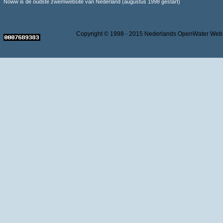
Noww is de oudste zwemwebsite van Nederland (augustus 1998 gestart)
Copyright © 1998 - 2015 Nederlands OpenWater