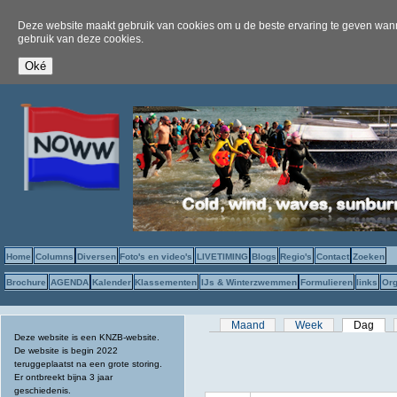
Deze website maakt gebruik van cookies om u de beste ervaring te geven wanne
gebruik van deze cookies.
Home
Columns
Diversen
Foto's en video's
LIVETIMING
Blogs
Regio's
Contact
Zoeken
Brochure
AGENDA
Kalender
Klassementen
IJs & Winterzwemmen
Formulieren
links
Org
Primaire tabs
Maand
Week
Dag
(act
Deze website is een KNZB-website.
De website is begin 2022
teruggeplaatst na een grote storing.
Er ontbreekt bijna 3 jaar
geschiedenis.