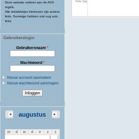
Hele dag
Deze website voldoet aan de AVG
regels.
Alle tekstblokjes hierboven zijn actieve
links. Sommige hebben ook nog sub-
links.
Gebruikerslogin
Gebruikersnaam
*
Wachtwoord
*
Nieuw account aanmaken
Nieuw wachtwoord aanvragen
augustus
«
»
m
d
w
d
v
z
z
1
2