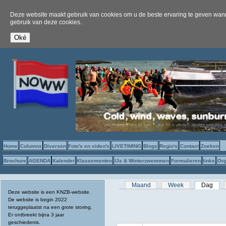
Deze website maakt gebruik van cookies om u de beste ervaring te geven wanne
gebruik van deze cookies.
Home
Columns
Diversen
Foto's en video's
LIVETIMING
Blogs
Regio's
Contact
Zoeken
Brochure
AGENDA
Kalender
Klassementen
IJs & Winterzwemmen
Formulieren
links
Org
Primaire tabs
Maand
Week
Dag
(act
Deze website is een KNZB-website.
De website is begin 2022
teruggeplaatst na een grote storing.
Er ontbreekt bijna 3 jaar
geschiedenis.