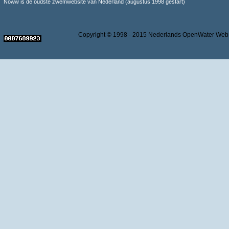
Noww is de oudste zwemwebsite van Nederland (augustus 1998 gestart)
Copyright © 1998 - 2015 Nederlands OpenWater