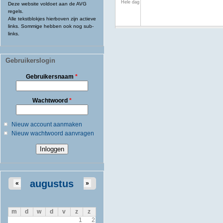
Hele dag
Deze website voldoet aan de AVG
regels.
Alle tekstblokjes hierboven zijn actieve
links. Sommige hebben ook nog sub-
links.
Gebruikerslogin
Gebruikersnaam
*
Wachtwoord
*
Nieuw account aanmaken
Nieuw wachtwoord aanvragen
augustus
«
»
m
d
w
d
v
z
z
1
2