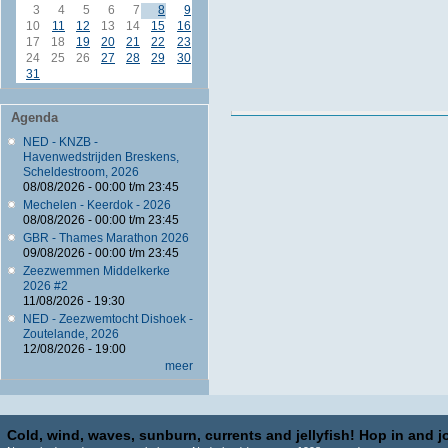
3
4
5
6
7
8
9
10
11
12
13
14
15
16
17
18
19
20
21
22
23
24
25
26
27
28
29
30
31
Agenda
NED - KNZB -
Havenwedstrijden Breskens,
Scheldestroom, 2026
08/08/2026 -
00:00
t/m
23:45
Mechelen - Keerdok - 2026
08/08/2026 -
00:00
t/m
23:45
GBR - Thames Marathon 2026
09/08/2026 -
00:00
t/m
23:45
Zeezwemmen Middelkerke
2026 #2
11/08/2026 - 19:30
NED - Zeezwemtocht Dishoek -
Zoutelande, 2026
12/08/2026 - 19:00
meer
Cold, wind, waves, sunburn, currents and jellyfish! Hop in and jo