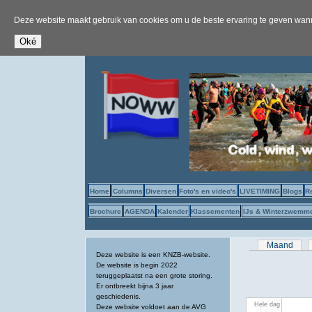
Deze website maakt gebruik van cookies om u de beste ervaring te geven wanne
Home
Columns
Diversen
Foto's en video's
LIVETIMING
Blogs
R
Brochure
AGENDA
Kalender
Klassementen
IJs & Winterzwemm
Primaire tab
Maand
Deze website is een KNZB-website.
De website is begin 2022
teruggeplaatst na een grote storing.
Er ontbreekt bijna 3 jaar
geschiedenis.
Hele dag
Deze website voldoet aan de AVG