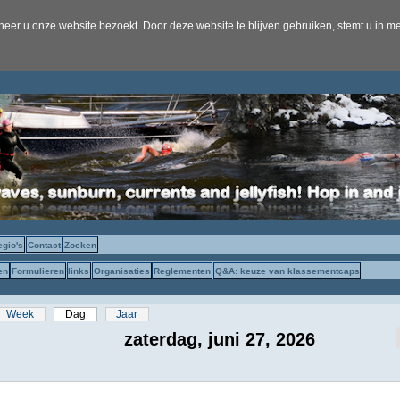
er u onze website bezoekt. Door deze website te blijven gebruiken, stemt u in me
egio's
Contact
Zoeken
en
Formulieren
links
Organisaties
Reglementen
Q&A: keuze van klassementcaps
s
Week
Dag
(actieve tabblad)
Jaar
zaterdag, juni 27, 2026