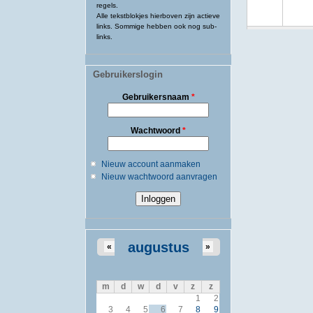
regels.
Alle tekstblokjes hierboven zijn actieve
links. Sommige hebben ook nog sub-
links.
Gebruikerslogin
Gebruikersnaam
*
Wachtwoord
*
Nieuw account aanmaken
Nieuw wachtwoord aanvragen
augustus
«
»
m
d
w
d
v
z
z
1
2
3
4
5
6
7
8
9