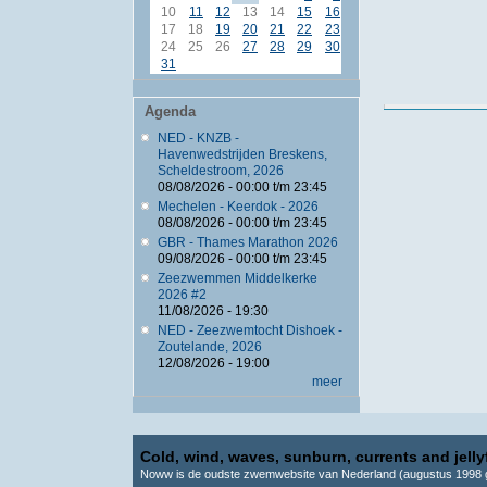
10
11
12
13
14
15
16
17
18
19
20
21
22
23
24
25
26
27
28
29
30
31
Agenda
NED - KNZB -
Havenwedstrijden Breskens,
Scheldestroom, 2026
08/08/2026 -
00:00
t/m
23:45
Mechelen - Keerdok - 2026
08/08/2026 -
00:00
t/m
23:45
GBR - Thames Marathon 2026
09/08/2026 -
00:00
t/m
23:45
Zeezwemmen Middelkerke
2026 #2
11/08/2026 - 19:30
NED - Zeezwemtocht Dishoek -
Zoutelande, 2026
12/08/2026 - 19:00
meer
Cold, wind, waves, sunburn, currents and jellyf
Noww is de oudste zwemwebsite van Nederland (augustus 1998 g