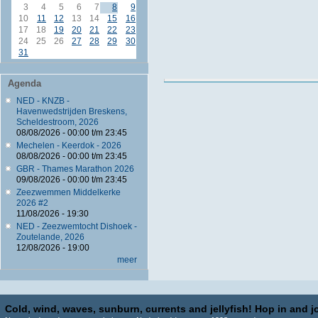
3
4
5
6
7
8
9
10
11
12
13
14
15
16
17
18
19
20
21
22
23
24
25
26
27
28
29
30
31
Agenda
NED - KNZB -
Havenwedstrijden Breskens,
Scheldestroom, 2026
08/08/2026 -
00:00
t/m
23:45
Mechelen - Keerdok - 2026
08/08/2026 -
00:00
t/m
23:45
GBR - Thames Marathon 2026
09/08/2026 -
00:00
t/m
23:45
Zeezwemmen Middelkerke
2026 #2
11/08/2026 - 19:30
NED - Zeezwemtocht Dishoek -
Zoutelande, 2026
12/08/2026 - 19:00
meer
Cold, wind, waves, sunburn, currents and jellyfish! Hop in and jo