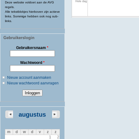
Hele dag
Deze website voldoet aan de AVG
regels.
Alle tekstblokjes hierboven zijn actieve
links. Sommige hebben ook nog sub-
links.
Gebruikerslogin
Gebruikersnaam
*
Wachtwoord
*
Nieuw account aanmaken
Nieuw wachtwoord aanvragen
augustus
«
»
m
d
w
d
v
z
z
1
2