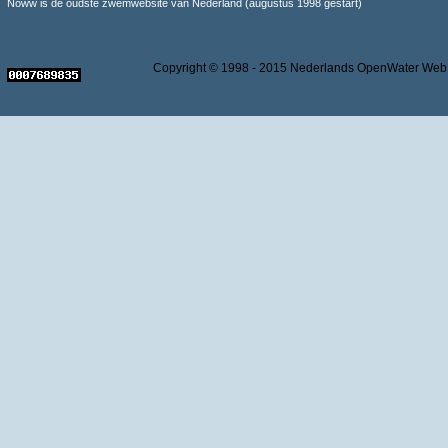
Noww is de oudste zwemwebsite van Nederland (augustus 1998 gestart)
Copyright © 1998 - 2015 Nederlands OpenWater