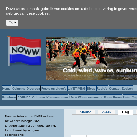
Deze website maakt gebruik van cookies om u de beste ervaring te geven wanne
gebruik van deze cookies.
Home
Columns
Diversen
Foto's en video's
LIVETIMING
Blogs
Regio's
Contact
Zoeken
Brochure
AGENDA
Kalender
Klassementen
IJs & Winterzwemmen
Formulieren
links
Org
Primaire tabs
Maand
Week
Dag
(act
Deze website is een KNZB-website.
De website is begin 2022
teruggeplaatst na een grote storing.
Er ontbreekt bijna 3 jaar
geschiedenis.