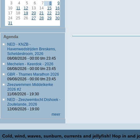
3
4
5
6
7
8
9
10
11
12
13
14
15
16
17
18
19
20
21
22
23
24
25
26
27
28
29
30
31
Agenda
NED - KNZB -
Havenwedstrijden Breskens,
Scheldestroom, 2026
08/08/2026 -
00:00
t/m
23:45
Mechelen - Keerdok - 2026
08/08/2026 -
00:00
t/m
23:45
GBR - Thames Marathon 2026
09/08/2026 -
00:00
t/m
23:45
Zeezwemmen Middelkerke
2026 #2
11/08/2026 - 19:30
NED - Zeezwemtocht Dishoek -
Zoutelande, 2026
12/08/2026 - 19:00
meer
Cold, wind, waves, sunburn, currents and jellyfish! Hop in and jo