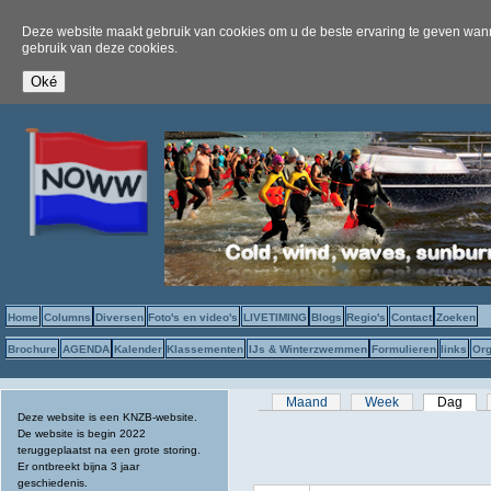
Deze website maakt gebruik van cookies om u de beste ervaring te geven wanne
gebruik van deze cookies.
Home
Columns
Diversen
Foto's en video's
LIVETIMING
Blogs
Regio's
Contact
Zoeken
Brochure
AGENDA
Kalender
Klassementen
IJs & Winterzwemmen
Formulieren
links
Org
Primaire tabs
Maand
Week
Dag
(act
Deze website is een KNZB-website.
De website is begin 2022
teruggeplaatst na een grote storing.
Er ontbreekt bijna 3 jaar
geschiedenis.