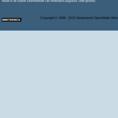
Noww is de oudste zwemwebsite van Nederland (augustus 1998 gestart)
Copyright © 1998 - 2015 Nederlands OpenWater