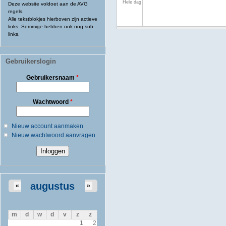
Hele dag
Deze website voldoet aan de AVG
regels.
Alle tekstblokjes hierboven zijn actieve
links. Sommige hebben ook nog sub-
links.
Gebruikerslogin
Gebruikersnaam
*
Wachtwoord
*
Nieuw account aanmaken
Nieuw wachtwoord aanvragen
augustus
«
»
m
d
w
d
v
z
z
1
2