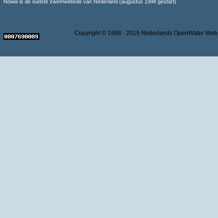
Noww is de oudste zwemwebsite van Nederland (augustus 1998 gestart)
Copyright © 1998 - 2015 Nederlands OpenWater