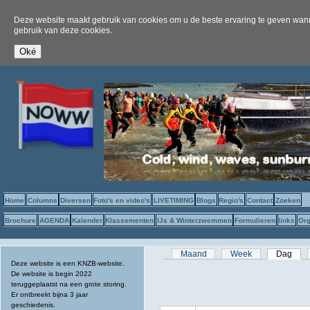
Deze website maakt gebruik van cookies om u de beste ervaring te geven wanne
gebruik van deze cookies.
Home
Columns
Diversen
Foto's en video's
LIVETIMING
Blogs
Regio's
Contact
Zoeken
Brochure
AGENDA
Kalender
Klassementen
IJs & Winterzwemmen
Formulieren
links
Org
Primaire tabs
Maand
Week
Dag
(act
Deze website is een KNZB-website.
De website is begin 2022
teruggeplaatst na een grote storing.
Er ontbreekt bijna 3 jaar
geschiedenis.