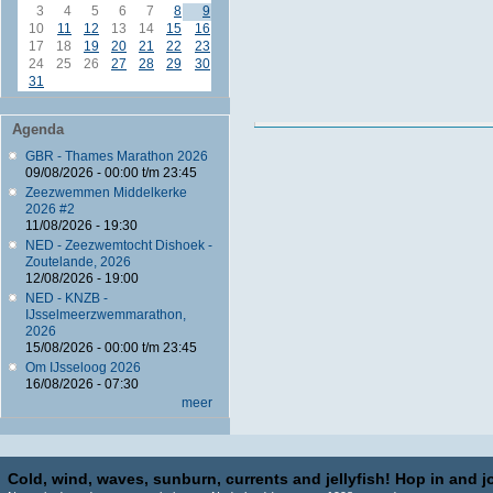
3
4
5
6
7
8
9
10
11
12
13
14
15
16
17
18
19
20
21
22
23
24
25
26
27
28
29
30
31
Agenda
GBR - Thames Marathon 2026
09/08/2026 -
00:00
t/m
23:45
Zeezwemmen Middelkerke
2026 #2
11/08/2026 - 19:30
NED - Zeezwemtocht Dishoek -
Zoutelande, 2026
12/08/2026 - 19:00
NED - KNZB -
IJsselmeerzwemmarathon,
2026
15/08/2026 -
00:00
t/m
23:45
Om IJsseloog 2026
16/08/2026 - 07:30
meer
Cold, wind, waves, sunburn, currents and jellyfish! Hop in and jo