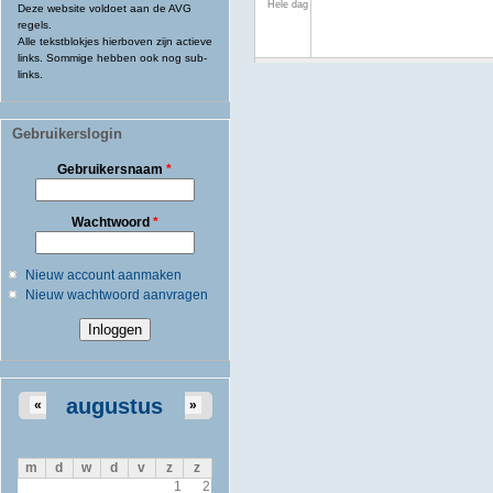
Hele dag
Deze website voldoet aan de AVG
regels.
Alle tekstblokjes hierboven zijn actieve
links. Sommige hebben ook nog sub-
links.
Gebruikerslogin
Gebruikersnaam
*
Wachtwoord
*
Nieuw account aanmaken
Nieuw wachtwoord aanvragen
augustus
«
»
m
d
w
d
v
z
z
1
2