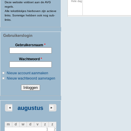
Hele dag
Deze website voldoet aan de AVG
regels.
Alle tekstblokjes hierboven zijn actieve
links. Sommige hebben ook nog sub-
links.
Gebruikerslogin
Gebruikersnaam
*
Wachtwoord
*
Nieuw account aanmaken
Nieuw wachtwoord aanvragen
augustus
«
»
m
d
w
d
v
z
z
1
2