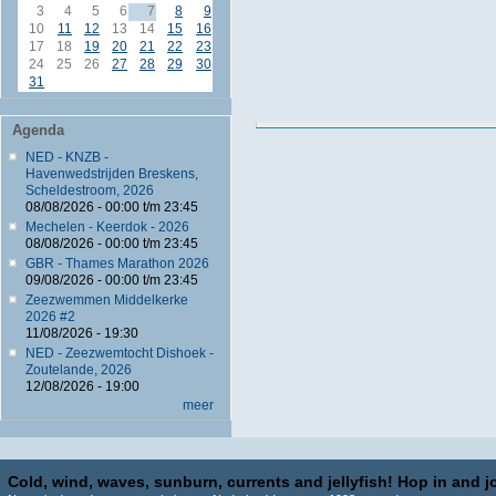
3
4
5
6
7
8
9
10
11
12
13
14
15
16
17
18
19
20
21
22
23
24
25
26
27
28
29
30
31
Agenda
NED - KNZB -
Havenwedstrijden Breskens,
Scheldestroom, 2026
08/08/2026 -
00:00
t/m
23:45
Mechelen - Keerdok - 2026
08/08/2026 -
00:00
t/m
23:45
GBR - Thames Marathon 2026
09/08/2026 -
00:00
t/m
23:45
Zeezwemmen Middelkerke
2026 #2
11/08/2026 - 19:30
NED - Zeezwemtocht Dishoek -
Zoutelande, 2026
12/08/2026 - 19:00
meer
Cold, wind, waves, sunburn, currents and jellyfish! Hop in and jo