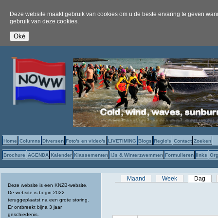
Deze website maakt gebruik van cookies om u de beste ervaring te geven wanne
gebruik van deze cookies.
Home
Columns
Diversen
Foto's en video's
LIVETIMING
Blogs
Regio's
Contact
Zoeken
Brochure
AGENDA
Kalender
Klassementen
IJs & Winterzwemmen
Formulieren
links
Org
Primaire tabs
Maand
Week
Dag
(act
Deze website is een KNZB-website.
De website is begin 2022
teruggeplaatst na een grote storing.
Er ontbreekt bijna 3 jaar
geschiedenis.