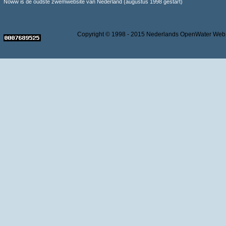
Noww is de oudste zwemwebsite van Nederland (augustus 1998 gestart)
Copyright © 1998 - 2015 Nederlands OpenWater