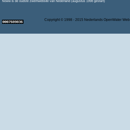
Noww is de oudste zwemwebsite van Nederland (augustus 1998 gestart)
Copyright © 1998 - 2015 Nederlands OpenWater