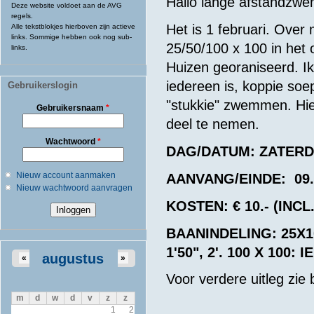
Hallo lange afstandzw
Deze website voldoet aan de AVG
regels.
Het is 1 februari. Ove
Alle tekstblokjes hierboven zijn actieve
links. Sommige hebben ook nog sub-
25/50/100 x 100 in het 
links.
Huizen georaniseerd. Ik
iedereen is, koppie soep,
Gebruikerslogin
"stukkie" zwemmen. Hierb
Gebruikersnaam
*
deel te nemen.
Wachtwoord
*
DAG/DATUM: ZATERDA
Nieuw account aanmaken
AANVANG/EINDE: 09.
Nieuw wachtwoord aanvragen
KOSTEN: € 10.- (INC
BAANINDELING: 25X100
1'50", 2'. 100 X 100: I
augustus
«
»
Voor verdere uitleg zie b
m
d
w
d
v
z
z
1
2