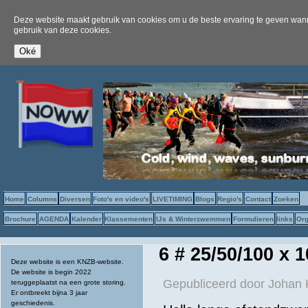
Deze website maakt gebruik van cookies om u de beste ervaring te geven wanne
gebruik van deze cookies.
Home
Columns
Diversen
Foto's en video's
LIVETIMING
Blogs
Regio's
Contact
Zoeken
Brochure
AGENDA
Kalender
Klassementen
IJs & Winterzwemmen
Formulieren
links
Org
6 # 25/50/100 x
Deze website is een KNZB-website.
De website is begin 2022
Gepubliceerd door
Johan 
teruggeplaatst na een grote storing.
Er ontbreekt bijna 3 jaar
geschiedenis.