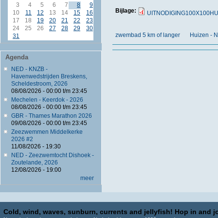
3
4
5
6
7
8
9
Bijlage:
10
11
12
13
14
15
16
UITNODIGING100X100HUI
17
18
19
20
21
22
23
24
25
26
27
28
29
30
zwembad 5 km of langer
Huizen - 
31
Agenda
NED - KNZB -
Havenwedstrijden Breskens,
Scheldestroom, 2026
08/08/2026 -
00:00
t/m
23:45
Mechelen - Keerdok - 2026
08/08/2026 -
00:00
t/m
23:45
GBR - Thames Marathon 2026
09/08/2026 -
00:00
t/m
23:45
Zeezwemmen Middelkerke
2026 #2
11/08/2026 - 19:30
NED - Zeezwemtocht Dishoek -
Zoutelande, 2026
12/08/2026 - 19:00
meer
Cold, wind, waves, sunburn, currents and jellyfish! Hop in and jo