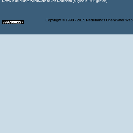
Noww is de oudste zwemwebsite van Nederland (augustus 1998 gestart)
Copyright © 1998 - 2015 Nederlands OpenWater