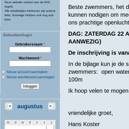
Deze website voldoet aan de AVG
Beste zwemmers, het doe
regels.
Alle tekstblokjes hierboven zijn actieve
kunnen nodigen om mee 
links. Sommige hebben ook nog sub-
links.
ons prachtige openlucht
DAG: ZATERDAG 22 AP
Gebruikerslogin
AANWEZIG)
Gebruikersnaam
*
De inschrijving is va
Wachtwoord
*
In de bijlage kun je de 
zwemmers: open waterz
Nieuw account aanmaken
Nieuw wachtwoord aanvragen
100m
Ik hoop velen te mogen
augustus
«
»
vriendelijke groet,
m
d
w
d
v
z
z
Hans Koster
1
2