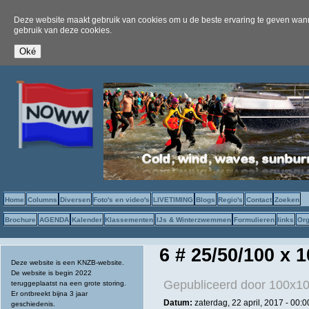
Deze website maakt gebruik van cookies om u de beste ervaring te geven wanne
gebruik van deze cookies.
Home
Columns
Diversen
Foto's en video's
LIVETIMING
Blogs
Regio's
Contact
Zoeken
Brochure
AGENDA
Kalender
Klassementen
IJs & Winterzwemmen
Formulieren
links
Org
6 # 25/50/100 x
Deze website is een KNZB-website.
De website is begin 2022
Gepubliceerd door
100x10
teruggeplaatst na een grote storing.
Er ontbreekt bijna 3 jaar
Datum:
zaterdag, 22 april, 2017 - 00:0
geschiedenis.