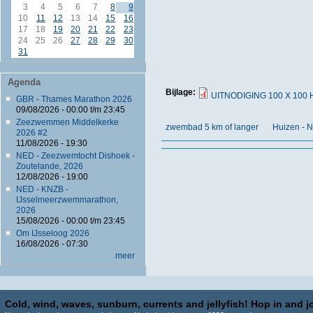
3
4
5
6
7
8
9
10
11
12
13
14
15
16
17
18
19
20
21
22
23
24
25
26
27
28
29
30
31
Agenda
Bijlage:
UITNODIGING 100 X 100 
GBR - Thames Marathon 2026
09/08/2026 -
00:00
t/m
23:45
Zeezwemmen Middelkerke
zwembad 5 km of langer
Huizen - 
2026 #2
11/08/2026 - 19:30
NED - Zeezwemtocht Dishoek -
Zoutelande, 2026
12/08/2026 - 19:00
NED - KNZB -
IJsselmeerzwemmarathon,
2026
15/08/2026 -
00:00
t/m
23:45
Om IJsseloog 2026
16/08/2026 - 07:30
meer
Cold, wind, waves, sunburn, currents and jellyfish! Hop in and jo