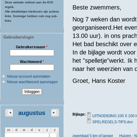
Deze website voldoet aan de AVG
Beste zwemmers,
regels.
Alle tekstblokjes hierboven zijn actieve
links. Sommige hebben ook nog sub-
Nog 7 weken dan wordt
links.
georganiseerd.Het even
13.00 uur). in ons prac
Gebruikerslogin
Het bad beschikt over e
Gebruikersnaam
*
In de bijlage wordt vo
het "spelletje"werkt. Ik 
Wachtwoord
*
naar het weerzien van 
Nieuw account aanmaken
Groet, Hans Koster​
Nieuw wachtwoord aanvragen
augustus
«
»
Bijlage:
UITNODIGING 100 X 100 
SPELREGELS-TIPS.doc
m
d
w
d
v
z
z
1
2
zwembad 5 km of langer
Huizen - 