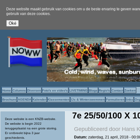
Deze website maakt gebruik van cookies om u de beste ervaring te geven wanne
gebruik van deze cookies.
Home
Columns
Diversen
Foto's en video's
LIVETIMING
Blogs
Regio's
Contact
Zoeken
Brochure
AGENDA
Kalender
Klassementen
IJs & Winterzwemmen
Formulieren
links
Org
7e 25/50/100 X 
Deze website is een KNZB-website.
De website is begin 2022
Gepubliceerd door
Hans K
teruggeplaatst na een grote storing.
Er ontbreekt bijna 3 jaar
Datum:
zaterdag, 21 april, 2018 - 00:0
geschiedenis.