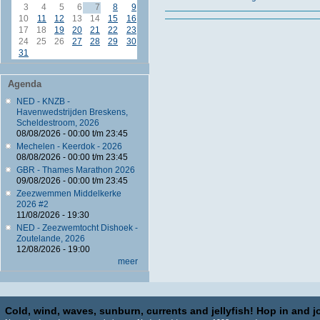
3
4
5
6
7
8
9
10
11
12
13
14
15
16
17
18
19
20
21
22
23
24
25
26
27
28
29
30
31
Agenda
NED - KNZB -
Havenwedstrijden Breskens,
Scheldestroom, 2026
08/08/2026 -
00:00
t/m
23:45
Mechelen - Keerdok - 2026
08/08/2026 -
00:00
t/m
23:45
GBR - Thames Marathon 2026
09/08/2026 -
00:00
t/m
23:45
Zeezwemmen Middelkerke
2026 #2
11/08/2026 - 19:30
NED - Zeezwemtocht Dishoek -
Zoutelande, 2026
12/08/2026 - 19:00
meer
Cold, wind, waves, sunburn, currents and jellyfish! Hop in and jo