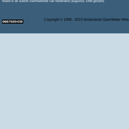
Noww is de oudste zwemwebsite van Nederland (augustus 1998 gestart)
Copyright © 1998 - 2015 Nederlands OpenWater