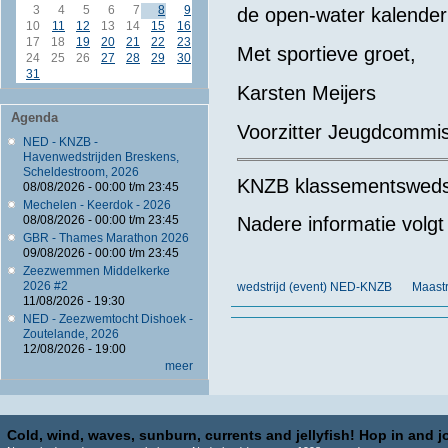
3
4
5
6
7
8
9
de open-water kalender 
10
11
12
13
14
15
16
17
18
19
20
21
22
23
Met sportieve groet,
24
25
26
27
28
29
30
31
Karsten Meijers
Agenda
Voorzitter Jeugdcommi
NED - KNZB -
Havenwedstrijden Breskens,
Scheldestroom, 2026
KNZB klassementswedstri
08/08/2026 -
00:00
t/m
23:45
Mechelen - Keerdok - 2026
08/08/2026 -
00:00
t/m
23:45
Nadere informatie volg
GBR - Thames Marathon 2026
09/08/2026 -
00:00
t/m
23:45
Zeezwemmen Middelkerke
2026 #2
wedstrijd (event) NED-KNZB
Maastr
11/08/2026 - 19:30
NED - Zeezwemtocht Dishoek -
Zoutelande, 2026
12/08/2026 - 19:00
meer
Cold, wind, waves, sunburn, currents and jellyfish! Hop in and jo