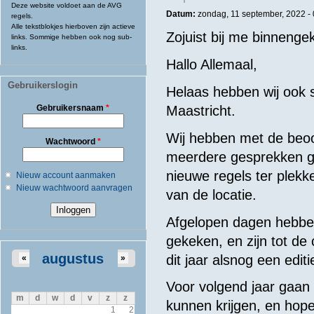
Deze website voldoet aan de AVG
Datum:
zondag, 11 september, 2022 -
regels.
Alle tekstblokjes hierboven zijn actieve
Zojuist bij me binnenge
links. Sommige hebben ook nog sub-
links.
Hallo Allemaal,
Gebruikerslogin
Helaas hebben wij ook s
Gebruikersnaam
*
Maastricht.
Wij hebben met de beoo
Wachtwoord
*
meerdere gesprekken ge
nieuwe regels ter plekk
Nieuw account aanmaken
Nieuw wachtwoord aanvragen
van de locatie.
Afgelopen dagen hebben
gekeken, en zijn tot de
augustus
dit jaar alsnog een edit
«
»
Voor volgend jaar gaan 
m
d
w
d
v
z
z
kunnen krijgen, en hope
1
2