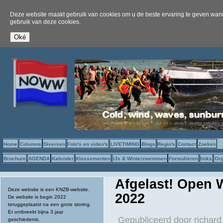
Deze website maakt gebruik van cookies om u de beste ervaring te geven wanne
gebruik van deze cookies.
Home
Columns
Diversen
Foto's en video's
LIVETIMING
Blogs
Regio's
Contact
Zoeken
Brochure
AGENDA
Kalender
Klassementen
IJs & Winterzwemmen
Formulieren
links
Org
Afgelast! Open 
Deze website is een KNZB-website.
2022
De website is begin 2022
teruggeplaatst na een grote storing.
Er ontbreekt bijna 3 jaar
Gepubliceerd door
richard
geschiedenis.