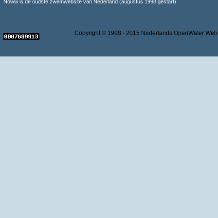
Noww is de oudste zwemwebsite van Nederland (augustus 1998 gestart)
Copyright © 1998 - 2015 Nederlands OpenWater