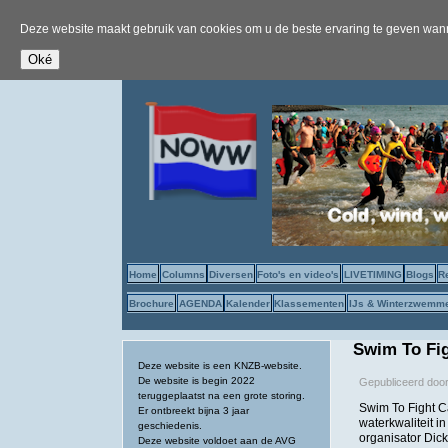
Deze website maakt gebruik van cookies om u de beste ervaring te geven wanne
Home
Columns
Diversen
Foto's en video's
LIVETIMING
Blogs
R
Brochure
AGENDA
Kalender
Klassementen
IJs & Winterzwemm
Swim To Fig
Deze website is een KNZB-website.
De website is begin 2022
Gepubliceerd doo
teruggeplaatst na een grote storing.
Swim To Fight C
Er ontbreekt bijna 3 jaar
waterkwaliteit i
geschiedenis.
organisator Dic
Deze website voldoet aan de AVG