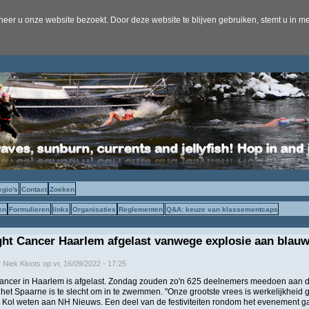
er u onze website bezoekt. Door deze website te blijven gebruiken, stemt u in me
egio's
Contact
Zoeken
en
Formulieren
links
Organisaties
Reglementen
Q&A: keuze van klassementcaps
ht Cancer Haarlem afgelast vanwege explosie aan blau
r
Niek Kloots
op
vr, 16/09/2022 - 17:25
ancer in Haarlem is afgelast. Zondag zouden zo'n 625 deelnemers meedoen aan de
n het Spaarne is te slecht om in te zwemmen. "Onze grootste vrees is werkelijkheid 
k Kol weten aan NH Nieuws. Een deel van de festiviteiten rondom het evenement g