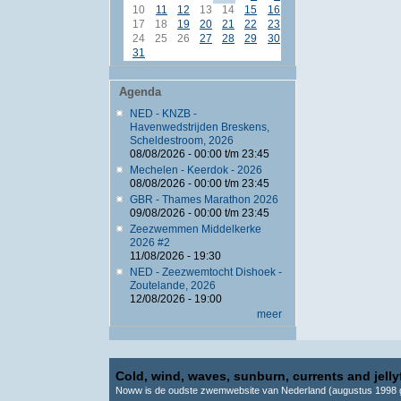
10
11
12
13
14
15
16
17
18
19
20
21
22
23
24
25
26
27
28
29
30
31
Agenda
NED - KNZB -
Havenwedstrijden Breskens,
Scheldestroom, 2026
08/08/2026 -
00:00
t/m
23:45
Mechelen - Keerdok - 2026
08/08/2026 -
00:00
t/m
23:45
GBR - Thames Marathon 2026
09/08/2026 -
00:00
t/m
23:45
Zeezwemmen Middelkerke
2026 #2
11/08/2026 - 19:30
NED - Zeezwemtocht Dishoek -
Zoutelande, 2026
12/08/2026 - 19:00
meer
Cold, wind, waves, sunburn, currents and jellyf
Noww is de oudste zwemwebsite van Nederland (augustus 1998 g