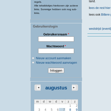
land.
regels.
Alle tekstblokjes hierboven zijn actieve
l
ees de rest hier
links. Sommige hebben ook nog sub-
links.
lees ook
Bittere
Gebruikerslogin
wedstrijd (event
Gebruikersnaam
*
Wachtwoord
*
Nieuw account aanmaken
Nieuw wachtwoord aanvragen
augustus
«
»
m
d
w
d
v
z
z
1
2
3
4
5
6
7
8
9