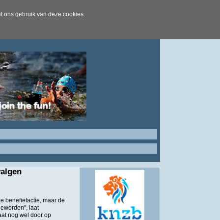
t ons gebruik van deze cookies.
walgen
 benefietactie, maar de
geworden", laat
aat nog wel door op