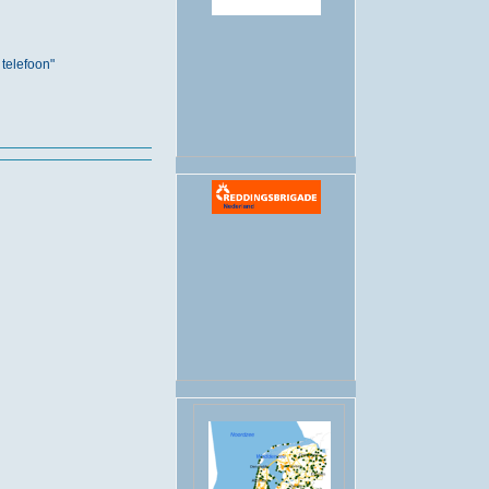
.
telefoon"