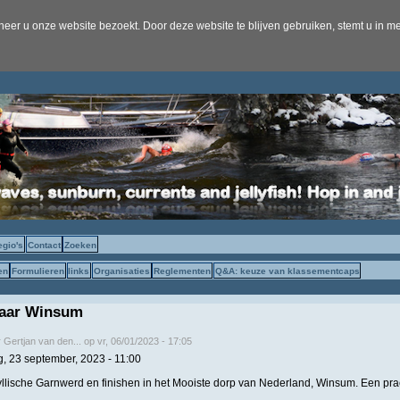
er u onze website bezoekt. Door deze website te blijven gebruiken, stemt u in me
egio's
Contact
Zoeken
en
Formulieren
links
Organisaties
Reglementen
Q&A: keuze van klassementcaps
aar Winsum
r
Gertjan van den...
op
vr, 06/01/2023 - 17:05
g, 23 september, 2023 - 11:00
dyllische Garnwerd en finishen in het Mooiste dorp van Nederland, Winsum. Een prac