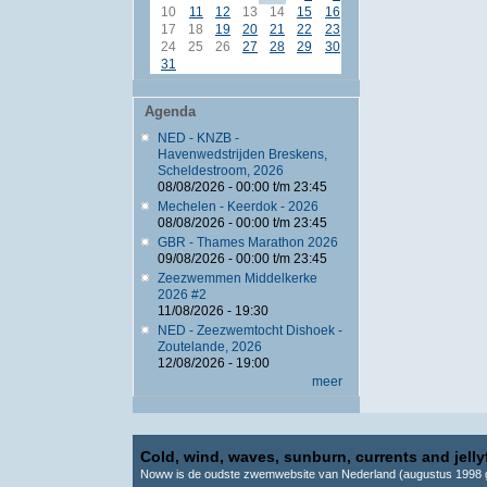
10
11
12
13
14
15
16
17
18
19
20
21
22
23
24
25
26
27
28
29
30
31
Agenda
NED - KNZB -
Havenwedstrijden Breskens,
Scheldestroom, 2026
08/08/2026 -
00:00
t/m
23:45
Mechelen - Keerdok - 2026
08/08/2026 -
00:00
t/m
23:45
GBR - Thames Marathon 2026
09/08/2026 -
00:00
t/m
23:45
Zeezwemmen Middelkerke
2026 #2
11/08/2026 - 19:30
NED - Zeezwemtocht Dishoek -
Zoutelande, 2026
12/08/2026 - 19:00
meer
Cold, wind, waves, sunburn, currents and jellyf
Noww is de oudste zwemwebsite van Nederland (augustus 1998 g