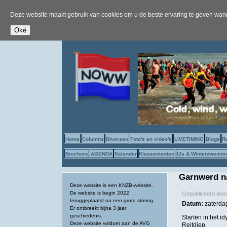
Deze website maakt gebruik van cookies om u de beste ervaring te geven wanne
Home
Columns
Diversen
Foto's en video's
LIVETIMING
Blogs
R
Brochure
AGENDA
Kalender
Klassementen
IJs & Winterzwemm
Garnwerd n
Deze website is een KNZB-website.
De website is begin 2022
Gepubliceerd doo
teruggeplaatst na een grote storing.
Datum:
zaterda
Er ontbreekt bijna 3 jaar
geschiedenis.
Starten in het i
Deze website voldoet aan de AVG
Reitdiep.