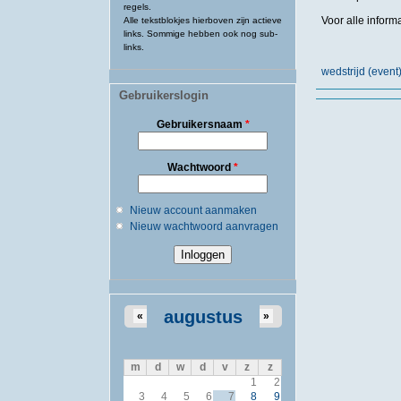
regels.
Voor alle informa
Alle tekstblokjes hierboven zijn actieve
links. Sommige hebben ook nog sub-
links.
wedstrijd (event
Gebruikerslogin
Gebruikersnaam
*
Wachtwoord
*
Nieuw account aanmaken
Nieuw wachtwoord aanvragen
augustus
«
»
m
d
w
d
v
z
z
1
2
3
4
5
6
7
8
9