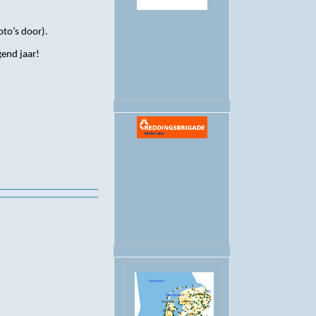
.
oto’s door).
gend jaar!