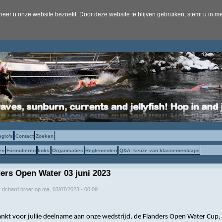
er u onze website bezoekt. Door deze website te blijven gebruiken, stemt u in me
egio's
Contact
Zoeken
en
Formulieren
links
Organisaties
Reglementen
Q&A: keuze van klassementcaps
ers Open Water 03 juni 2023
r
richard broer
op
ma, 03/07/2023 - 00:09
nkt voor jullie deelname aan onze wedstrijd, de Flanders Open Water Cup, 