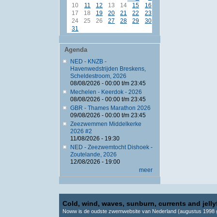
10
11
12
13
14
15
16
17
18
19
20
21
22
23
24
25
26
27
28
29
30
31
Agenda
NED - KNZB -
Havenwedstrijden Breskens,
Scheldestroom, 2026
08/08/2026 -
00:00
t/m
23:45
Mechelen - Keerdok - 2026
08/08/2026 -
00:00
t/m
23:45
GBR - Thames Marathon 2026
09/08/2026 -
00:00
t/m
23:45
Zeezwemmen Middelkerke
2026 #2
11/08/2026 - 19:30
NED - Zeezwemtocht Dishoek -
Zoutelande, 2026
12/08/2026 - 19:00
meer
Cold, wind, waves, sunburn, currents and jellyf
Noww is de oudste zwemwebsite van Nederland (augustus 1998 g