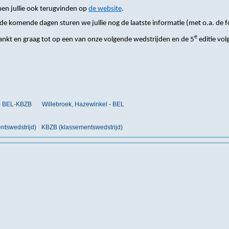
nen jullie ook terugvinden op
de website
.
 de komende dagen sturen we jullie nog de laatste informatie (met o.a. de f
e
kt en graag tot op een van onze volgende wedstrijden en de 5
editie vol
t) BEL-KBZB
Willebroek, Hazewinkel - BEL
tswedstrijd)
KBZB (klassementswedstrijd)