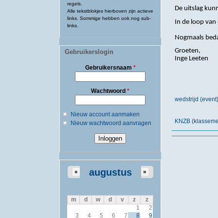
regels.
De uitslag kun
Alle tekstblokjes hierboven zijn actieve
links. Sommige hebben ook nog sub-
In de loop van
links.
Nogmaals bedan
Groeten,
Gebruikerslogin
Inge Leeten
Gebruikersnaam
*
Wachtwoord
*
wedstrijd (even
Nieuw account aanmaken
KNZB (klassemen
Nieuw wachtwoord aanvragen
augustus
«
»
m
d
w
d
v
z
z
1
2
3
4
5
6
7
8
9