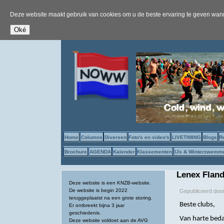
Deze website maakt gebruik van cookies om u de beste ervaring te geven wanne
Home
Columns
Diversen
Foto's en video's
LIVETIMING
Blogs
R
Brochure
AGENDA
Kalender
Klassementen
IJs & Winterzwemm
Lenex Fland
Deze website is een KNZB-website.
De website is begin 2022
Gepubliceerd doo
teruggeplaatst na een grote storing.
Beste clubs,
Er ontbreekt bijna 3 jaar
geschiedenis.
Van harte beda
Deze website voldoet aan de AVG