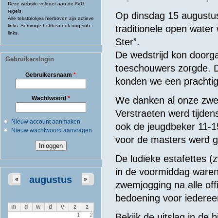
Deze website voldoet aan de AVG
regels.
Op dinsdag 15 augustu
Alle tekstblokjes hierboven zijn actieve
links. Sommige hebben ook nog sub-
traditionele open water
links.
Ster”.
De wedstrijd kon doorga
Gebruikerslogin
toeschouwers zorgde. D
Gebruikersnaam
*
konden we een prachti
Wachtwoord
*
We
danken
al
onze
zw
Verstraeten
werd
tijden
Nieuw account aanmaken
ook
de
jeugdbeker
11-1
Nieuw wachtwoord aanvragen
voor
de masters
werd
De ludieke estafettes 
in de voormiddag waren
augustus
«
»
zwemjogging na alle off
bedoening voor iederee
m
d
w
d
v
z
z
Bekijk de uitslag in de 
1
2