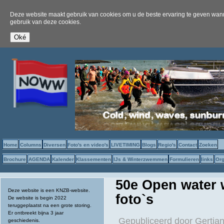
Deze website maakt gebruik van cookies om u de beste ervaring te geven wanne
gebruik van deze cookies.
Home
Columns
Diversen
Foto's en video's
LIVETIMING
Blogs
Regio's
Contact
Zoeken
Brochure
AGENDA
Kalender
Klassementen
IJs & Winterzwemmen
Formulieren
links
Org
50e Open water w
Deze website is een KNZB-website.
foto`s
De website is begin 2022
teruggeplaatst na een grote storing.
Er ontbreekt bijna 3 jaar
Gepubliceerd door
Gertjan
geschiedenis.