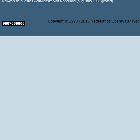
Noww is de oudste zwemwebsite van Nederland (augustus 1998 gestart)
Copyright © 1998 - 2015 Nederlands OpenWater