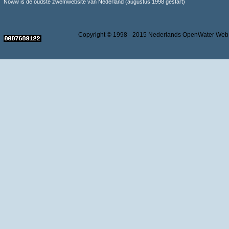
Noww is de oudste zwemwebsite van Nederland (augustus 1998 gestart)
Copyright © 1998 - 2015 Nederlands OpenWater