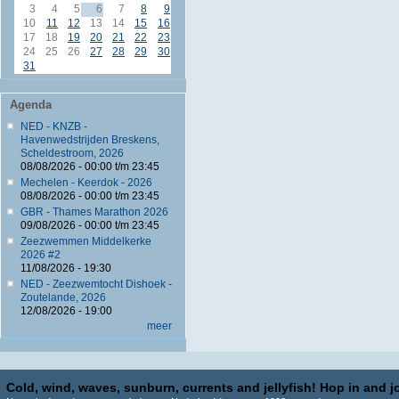
3
4
5
6
7
8
9
10
11
12
13
14
15
16
17
18
19
20
21
22
23
24
25
26
27
28
29
30
31
Agenda
NED - KNZB -
Havenwedstrijden Breskens,
Scheldestroom, 2026
08/08/2026 -
00:00
t/m
23:45
Mechelen - Keerdok - 2026
08/08/2026 -
00:00
t/m
23:45
GBR - Thames Marathon 2026
09/08/2026 -
00:00
t/m
23:45
Zeezwemmen Middelkerke
2026 #2
11/08/2026 - 19:30
NED - Zeezwemtocht Dishoek -
Zoutelande, 2026
12/08/2026 - 19:00
meer
Cold, wind, waves, sunburn, currents and jellyfish! Hop in and jo