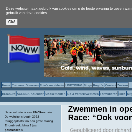
Deze website maakt gebruik van cookies om u de beste ervaring te geven wanne
gebruik van deze cookies.
Home
Columns
Diversen
Foto's en video's
LIVETIMING
Blogs
Regio's
Contact
Zoeken
Brochure
AGENDA
Kalender
Klassementen
IJs & Winterzwemmen
Formulieren
links
Org
Zwemmen in open
Deze website is een KNZB-website.
Race: “Ook voo
De website is begin 2022
teruggeplaatst na een grote storing.
Er ontbreekt bijna 3 jaar
Gepubliceerd door
richard
geschiedenis.