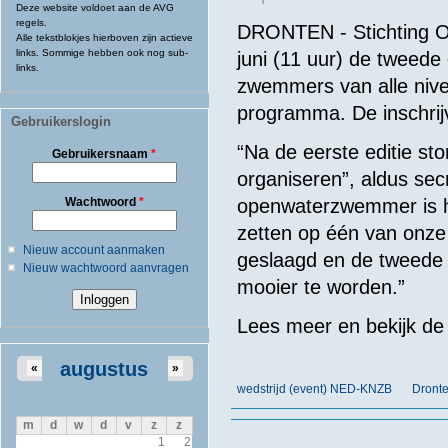
Deze website voldoet aan de AVG
regels.
DRONTEN - Stichting 
Alle tekstblokjes hierboven zijn actieve
links. Sommige hebben ook nog sub-
juni (11 uur) de tweede
links.
zwemmers van alle nive
programma. De inschrij
Gebruikerslogin
“Na de eerste editie st
Gebruikersnaam
*
organiseren”, aldus sec
Wachtwoord
*
openwaterzwemmer is h
zetten op één van onze 
Nieuw account aanmaken
geslaagd en de tweede 
Nieuw wachtwoord aanvragen
mooier te worden.”
Lees meer en bekijk de
augustus
«
»
wedstrijd (event) NED-KNZB
Dronte
m
d
w
d
v
z
z
1
2