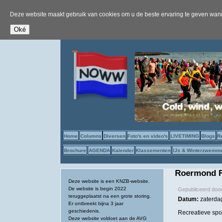
Deze website maakt gebruik van cookies om u de beste ervaring te geven wanne
Home
Columns
Diversen
Foto's en video's
LIVETIMING
Blogs
R
Brochure
AGENDA
Kalender
Klassementen
IJs & Winterzwemm
Roermond R
Deze website is een KNZB-website.
De website is begin 2022
Gepubliceerd doo
teruggeplaatst na een grote storing.
Datum:
zaterda
Er ontbreekt bijna 3 jaar
geschiedenis.
Recreatieve sp
Deze website voldoet aan de AVG