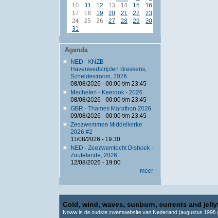
10
11
12
13
14
15
16
17
18
19
20
21
22
23
24
25
26
27
28
29
30
31
Agenda
NED - KNZB -
Havenwedstrijden Breskens,
Scheldestroom, 2026
08/08/2026 -
00:00
t/m
23:45
Mechelen - Keerdok - 2026
08/08/2026 -
00:00
t/m
23:45
GBR - Thames Marathon 2026
09/08/2026 -
00:00
t/m
23:45
Zeezwemmen Middelkerke
2026 #2
11/08/2026 - 19:30
NED - Zeezwemtocht Dishoek -
Zoutelande, 2026
12/08/2026 - 19:00
meer
Cold, wind, waves, sunburn, currents and jellyf
Noww is de oudste zwemwebsite van Nederland (augustus 1998 g