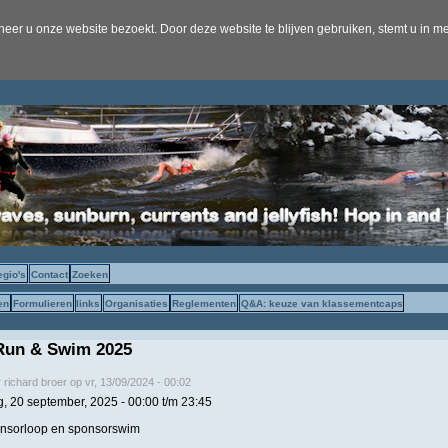
er u onze website bezoekt. Door deze website te blijven gebruiken, stemt u in me
egio's
Contact
Zoeken
en
Formulieren
links
Organisaties
Reglementen
Q&A: keuze van klassementcaps
un & Swim 2025
r
richard broer
op
vr, 13/09/2024 - 00:02
g, 20 september, 2025 -
00:00
t/m
23:45
onsorloop en sponsorswim