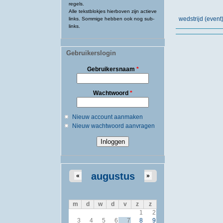
regels.
Alle tekstblokjes hierboven zijn actieve
wedstrijd (eve
links. Sommige hebben ook nog sub-
links.
Gebruikerslogin
Gebruikersnaam
*
Wachtwoord
*
Nieuw account aanmaken
Nieuw wachtwoord aanvragen
augustus
«
»
m
d
w
d
v
z
z
1
2
3
4
5
6
7
8
9