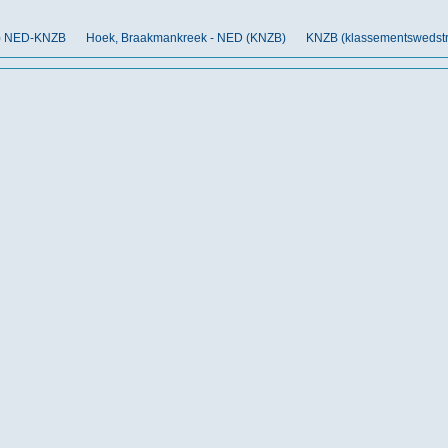
nt) NED-KNZB
Hoek, Braakmankreek - NED (KNZB)
KNZB (klassementswedstr