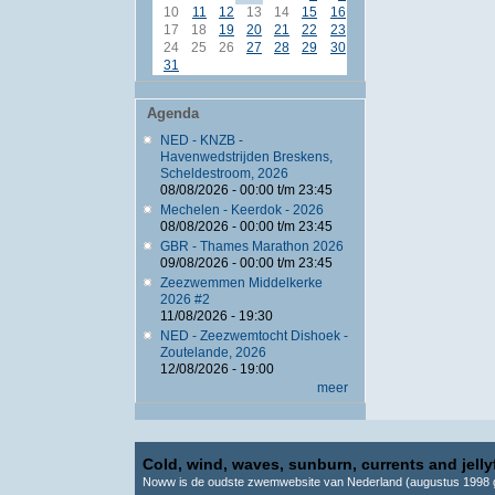
10
11
12
13
14
15
16
17
18
19
20
21
22
23
24
25
26
27
28
29
30
31
Agenda
NED - KNZB -
Havenwedstrijden Breskens,
Scheldestroom, 2026
08/08/2026 -
00:00
t/m
23:45
Mechelen - Keerdok - 2026
08/08/2026 -
00:00
t/m
23:45
GBR - Thames Marathon 2026
09/08/2026 -
00:00
t/m
23:45
Zeezwemmen Middelkerke
2026 #2
11/08/2026 - 19:30
NED - Zeezwemtocht Dishoek -
Zoutelande, 2026
12/08/2026 - 19:00
meer
Cold, wind, waves, sunburn, currents and jellyf
Noww is de oudste zwemwebsite van Nederland (augustus 1998 g