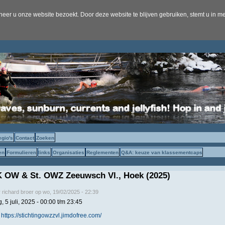
er u onze website bezoekt. Door deze website te blijven gebruiken, stemt u in me
egio's
Contact
Zoeken
en
Formulieren
links
Organisaties
Reglementen
Q&A: keuze van klassementcaps
 OW & St. OWZ Zeeuwsch Vl., Hoek (2025)
r
richard broer
op
wo, 19/02/2025 - 22:39
, 5 juli, 2025 -
00:00
t/m
23:45
:
https://stichtingowzzvl.jimdofree.com/