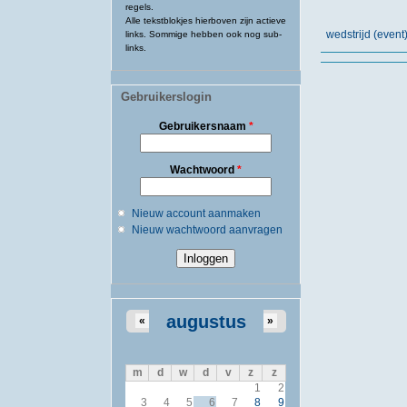
regels.
Alle tekstblokjes hierboven zijn actieve
wedstrijd (eve
links. Sommige hebben ook nog sub-
links.
Gebruikerslogin
Gebruikersnaam
*
Wachtwoord
*
Nieuw account aanmaken
Nieuw wachtwoord aanvragen
augustus
«
»
m
d
w
d
v
z
z
1
2
3
4
5
6
7
8
9