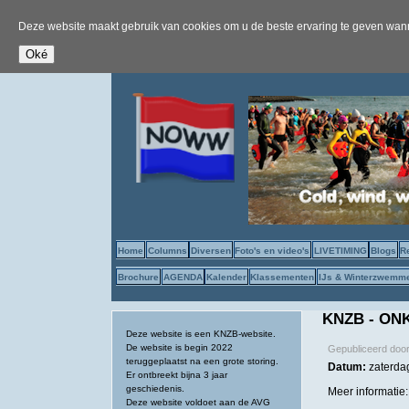
Deze website maakt gebruik van cookies om u de beste ervaring te geven wanne
Home
Columns
Diversen
Foto's en video's
LIVETIMING
Blogs
R
Brochure
AGENDA
Kalender
Klassementen
IJs & Winterzwemm
KNZB - ONK
Deze website is een KNZB-website.
De website is begin 2022
Gepubliceerd doo
teruggeplaatst na een grote storing.
Datum:
zaterdag
Er ontbreekt bijna 3 jaar
geschiedenis.
Meer informatie
Deze website voldoet aan de AVG