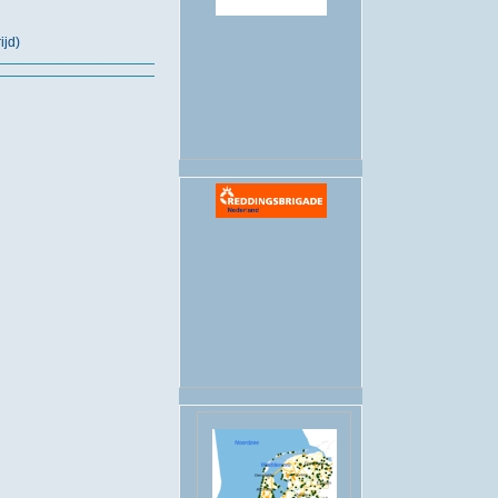
.
ijd)