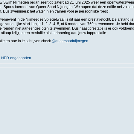
w Swim Nijmegen organiseert op zaterdag 21 juni 2025 weer een openwaterzweme
Sports toernooi van Queer Sport Nijmegen. We hopen dat deze editie net zo succ
n. Dus zwemmers: het water in en trainen voor je persoonlijke ‘best’.
mevent in de Nijmeegse Spiegelwaal is dit jaar een prestatietocht. De afstand is 
gezamenlijke start kun je 1, 2, 3, 4, 5, of 6 ronden van 750m zwemmen. Je hebt d
t je ronden niet aaneengesloten te zwemmen. Dus naast prestatie is er ook voldoen
 afloop krijg je een medaille als herinnering aan jouw topprestatie.
atie en hoe in te schrijven check
@queersportnijmegen
nt) NED-ongebonden