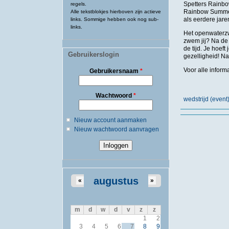
Spetters Rainbo
regels.
Rainbow Summer 
Alle tekstblokjes hierboven zijn actieve
als eerdere jare
links. Sommige hebben ook nog sub-
links.
Het openwaterzwe
zwem jij? Na de 
de tijd. Je hoef
Gebruikerslogin
gezelligheid! Na
Voor alle inform
Gebruikersnaam
*
Wachtwoord
*
wedstrijd (eve
Nieuw account aanmaken
Nieuw wachtwoord aanvragen
augustus
«
»
m
d
w
d
v
z
z
1
2
3
4
5
6
7
8
9