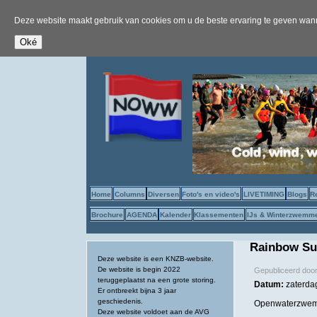
Deze website maakt gebruik van cookies om u de beste ervaring te geven wanne
Home
Columns
Diversen
Foto's en video's
LIVETIMING
Blogs
R
Brochure
AGENDA
Kalender
Klassementen
IJs & Winterzwemm
Rainbow Su
Deze website is een KNZB-website.
De website is begin 2022
Gepubliceerd doo
teruggeplaatst na een grote storing.
Datum:
zaterdag
Er ontbreekt bijna 3 jaar
geschiedenis.
Openwaterzwe
Deze website voldoet aan de AVG