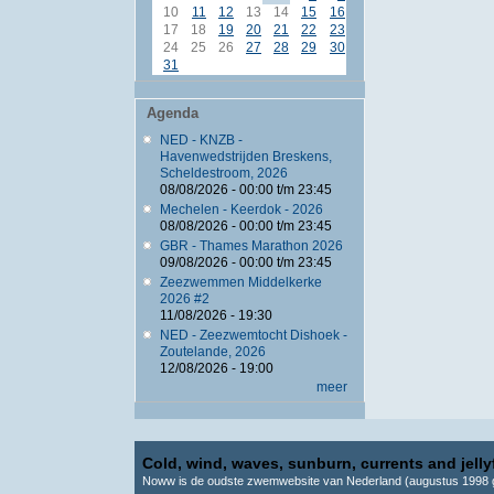
10
11
12
13
14
15
16
17
18
19
20
21
22
23
24
25
26
27
28
29
30
31
Agenda
NED - KNZB -
Havenwedstrijden Breskens,
Scheldestroom, 2026
08/08/2026 -
00:00
t/m
23:45
Mechelen - Keerdok - 2026
08/08/2026 -
00:00
t/m
23:45
GBR - Thames Marathon 2026
09/08/2026 -
00:00
t/m
23:45
Zeezwemmen Middelkerke
2026 #2
11/08/2026 - 19:30
NED - Zeezwemtocht Dishoek -
Zoutelande, 2026
12/08/2026 - 19:00
meer
Cold, wind, waves, sunburn, currents and jellyf
Noww is de oudste zwemwebsite van Nederland (augustus 1998 g