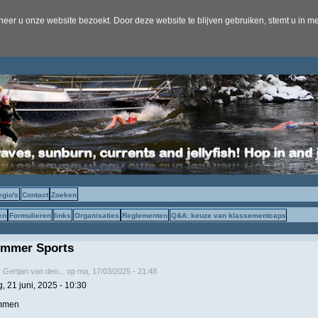
er u onze website bezoekt. Door deze website te blijven gebruiken, stemt u in me
egio's
Contact
Zoeken
en
Formulieren
links
Organisaties
Reglementen
Q&A: keuze van klassementcaps
mmer Sports
r
Gertjan van den...
op
ma, 17/03/2025 - 21:48
, 21 juni, 2025 - 10:30
mmen