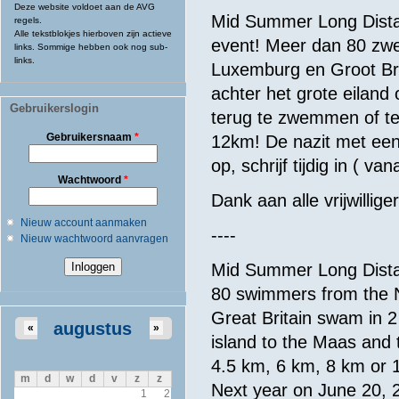
Deze website voldoet aan de AVG
Mid Summer Long Dist
regels.
Alle tekstblokjes hierboven zijn actieve
event! Meer dan 80 zwe
links. Sommige hebben ook nog sub-
links.
Luxemburg en Groot Bri
achter het grote eilan
Gebruikerslogin
terug te zwemmen of te
Gebruikersnaam
*
12km! De nazit met een 
op, schrijf tijdig in ( 
Wachtwoord
*
Dank aan alle vrijwillig
Nieuw account aanmaken
----
Nieuw wachtwoord aanvragen
Mid Summer Long Dista
80 swimmers from the 
Great Britain swam in 2
augustus
«
»
island to the Maas and
4.5 km, 6 km, 8 km or 1
m
d
w
d
v
z
z
Next year on June 20, 2
1
2