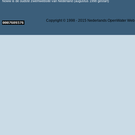
Noww is de oudste zwemwebsite van Nederland (augustus 1998 gestart)
Copyright © 1998 - 2015 Nederlands OpenWater