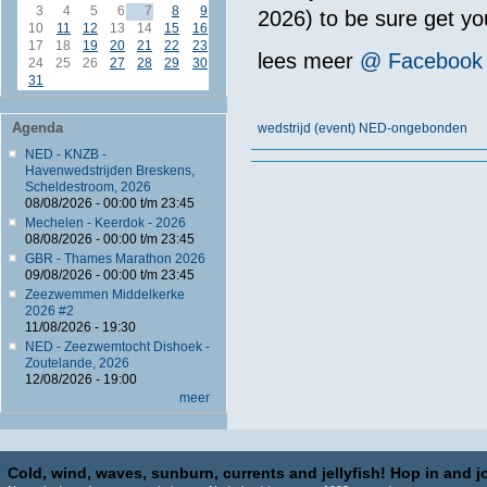
3
4
5
6
7
8
9
2026) to be sure get you
10
11
12
13
14
15
16
17
18
19
20
21
22
23
lees meer
@ Facebook
24
25
26
27
28
29
30
31
Agenda
wedstrijd (event) NED-ongebonden
NED - KNZB -
Havenwedstrijden Breskens,
Scheldestroom, 2026
08/08/2026 -
00:00
t/m
23:45
Mechelen - Keerdok - 2026
08/08/2026 -
00:00
t/m
23:45
GBR - Thames Marathon 2026
09/08/2026 -
00:00
t/m
23:45
Zeezwemmen Middelkerke
2026 #2
11/08/2026 - 19:30
NED - Zeezwemtocht Dishoek -
Zoutelande, 2026
12/08/2026 - 19:00
meer
Cold, wind, waves, sunburn, currents and jellyfish! Hop in and jo