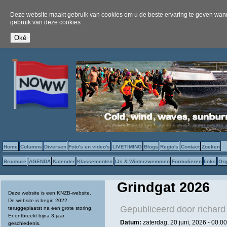
Deze website maakt gebruik van cookies om u de beste ervaring te geven wanne
gebruik van deze cookies.
Home
Columns
Diversen
Foto's en video's
LIVETIMING
Blogs
Regio's
Contact
Zoeken
Brochure
AGENDA
Kalender
Klassementen
IJs & Winterzwemmen
Formulieren
links
Org
Grindgat 2026
Deze website is een KNZB-website.
De website is begin 2022
Gepubliceerd door
richard
teruggeplaatst na een grote storing.
Er ontbreekt bijna 3 jaar
Datum:
zaterdag, 20 juni, 2026 -
00:00
geschiedenis.