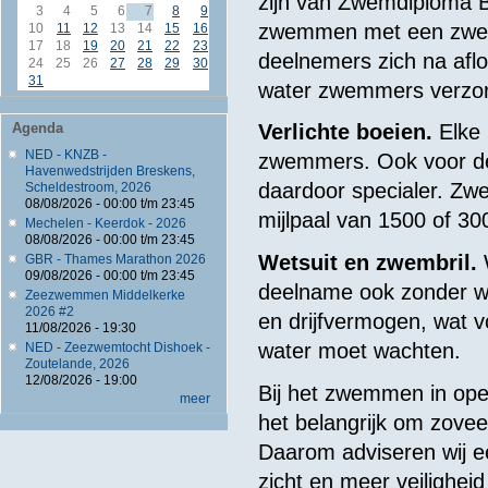
zijn van Zwemdiploma B,
3
4
5
6
7
8
9
zwemmen met een zwemb
10
11
12
13
14
15
16
17
18
19
20
21
22
23
deelnemers zich na afl
24
25
26
27
28
29
30
31
water zwemmers verzor
Agenda
Verlichte boeien.
Elke 
NED - KNZB -
zwemmers. Ook voor de
Havenwedstrijden Breskens,
daardoor specialer. Zwe
Scheldestroom, 2026
08/08/2026 -
00:00
t/m
23:45
mijlpaal van 1500 of 30
Mechelen - Keerdok - 2026
08/08/2026 -
00:00
t/m
23:45
Wetsuit en zwembril.
GBR - Thames Marathon 2026
09/08/2026 -
00:00
t/m
23:45
deelname ook zonder wet
Zeezwemmen Middelkerke
2026 #2
en drijfvermogen, wat vo
11/08/2026 - 19:30
water moet wachten.
NED - Zeezwemtocht Dishoek -
Zoutelande, 2026
12/08/2026 - 19:00
Bij het zwemmen in open
meer
het belangrijk om zoveel
Daarom adviseren wij ee
zicht en meer veilighei