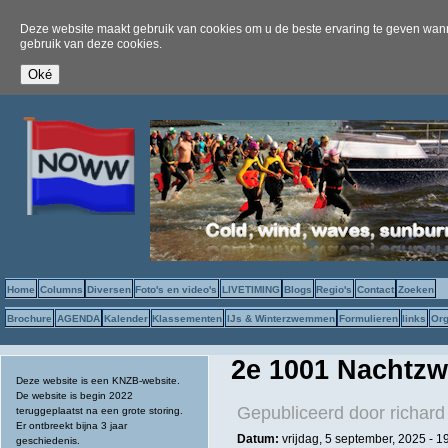
Deze website maakt gebruik van cookies om u de beste ervaring te geven wanne
gebruik van deze cookies.
Home
Columns
Diversen
Foto's en video's
LIVETIMING
Blogs
Regio's
Contact
Zoeken
Brochure
AGENDA
Kalender
Klassementen
IJs & Winterzwemmen
Formulieren
links
Org
2e 1001 Nachtz
Deze website is een KNZB-website.
De website is begin 2022
Gepubliceerd door
richard
teruggeplaatst na een grote storing.
Er ontbreekt bijna 3 jaar
Datum:
vrijdag, 5 september, 2025 -
1
geschiedenis.