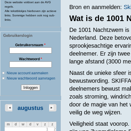
Deze website voldoet aan de AVG
Bron en aanmelden:
Sk
regels.
Alle tekstblokjes hierboven zijn actieve
links. Sommige hebben ook nog sub-
Wat is de 1001
links.
De 1001 Nachtzwem is 
Gebruikerslogin
Nederland. Deze betover
sprookjesachtige ervari
Gebruikersnaam
*
deelnemer. Er zijn twee
Wachtwoord
*
lange afstand (3000 me
Naast de unieke sfeer 
Nieuw account aanmaken
Nieuw wachtwoord aanvragen
bewustwording. SKIFFA 
deelnemers bewust mak
zoals stroming, windrich
door de magie van het 
augustus
«
»
veilig de weg wijzen.
Veiligheid staat voorop.
m
d
w
d
v
z
z
1
2