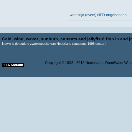
wedstrijd (event) NED-ongebonden
Cold, wind, waves, sunburn, currents and jellyfish! Hop in and jo
Noww is de oudste zwemwebsite van Nederland (augustus 1998 gestart)
Copyright © 1998 - 2015 Nederlands OpenWater