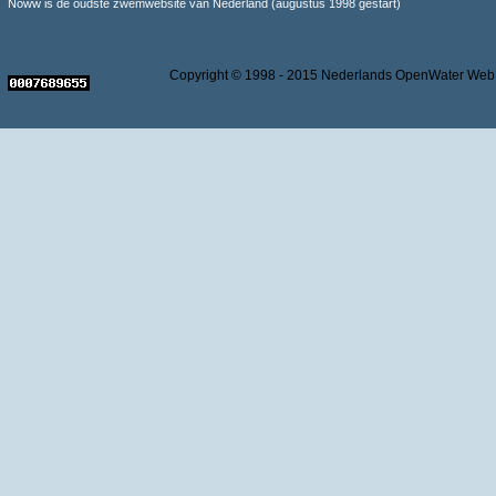
Noww is de oudste zwemwebsite van Nederland (augustus 1998 gestart)
Copyright © 1998 - 2015 Nederlands OpenWater