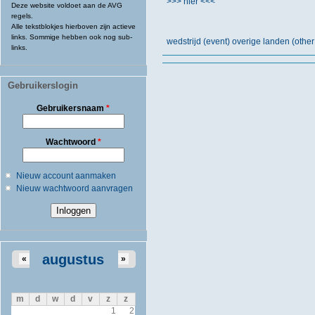
>>> hier <<<
Deze website voldoet aan de AVG
regels.
Alle tekstblokjes hierboven zijn actieve
links. Sommige hebben ook nog sub-
wedstrijd (event) overige landen (other
links.
Gebruikerslogin
Gebruikersnaam
*
Wachtwoord
*
Nieuw account aanmaken
Nieuw wachtwoord aanvragen
augustus
«
»
m
d
w
d
v
z
z
1
2