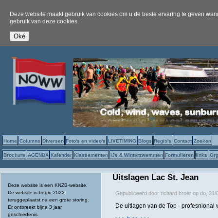
Deze website maakt gebruik van cookies om u de beste ervaring te geven wanne
gebruik van deze cookies.
Home
Columns
Diversen
Foto's en video's
LIVETIMING
Blogs
Regio's
Contact
Zoeken
Brochure
AGENDA
Kalender
Klassementen
IJs & Winterzwemmen
Formulieren
links
Org
Uitslagen Lac St. Jean
Deze website is een KNZB-website.
De website is begin 2022
Gepubliceerd door
richard broer
op
do, 31/
teruggeplaatst na een grote storing.
De uitlagen van de Top - profesnional 
Er ontbreekt bijna 3 jaar
geschiedenis.