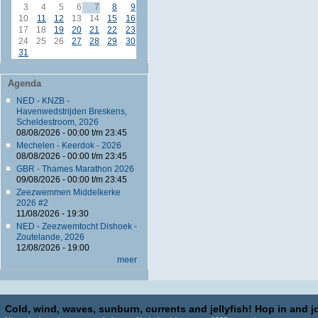
3
4
5
6
7
8
9
10
11
12
13
14
15
16
17
18
19
20
21
22
23
24
25
26
27
28
29
30
31
Agenda
NED - KNZB -
Havenwedstrijden Breskens,
Scheldestroom, 2026
08/08/2026 -
00:00
t/m
23:45
Mechelen - Keerdok - 2026
08/08/2026 -
00:00
t/m
23:45
GBR - Thames Marathon 2026
09/08/2026 -
00:00
t/m
23:45
Zeezwemmen Middelkerke
2026 #2
11/08/2026 - 19:30
NED - Zeezwemtocht Dishoek -
Zoutelande, 2026
12/08/2026 - 19:00
meer
Cold, wind, waves, sunburn, currents and jellyfish! Hop in and jo