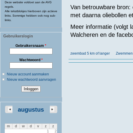
Deze website voldoet aan de AVG
Van betrouwbare bron: o
regels.
Alle tekstblokjes hierboven zijn actieve
met daarna oliebollen et
links. Sommige hebben ook nog sub-
links.
Meer informatie (volgt
Walcheren en de face
Gebruikerslogin
Gebruikersnaam
*
zwembad 5 km of langer
Zwemmen 
Wachtwoord
*
Nieuw account aanmaken
Nieuw wachtwoord aanvragen
augustus
«
»
m
d
w
d
v
z
z
1
2