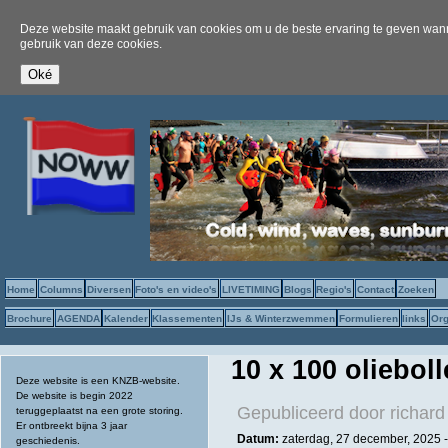
Deze website maakt gebruik van cookies om u de beste ervaring te geven wanne
gebruik van deze cookies.
Home
Columns
Diversen
Foto's en video's
LIVETIMING
Blogs
Regio's
Contact
Zoeken
Brochure
AGENDA
Kalender
Klassementen
IJs & Winterzwemmen
Formulieren
links
Org
10 x 100 oliebol
Deze website is een KNZB-website.
De website is begin 2022
Gepubliceerd door
richard
teruggeplaatst na een grote storing.
Er ontbreekt bijna 3 jaar
Datum:
zaterdag, 27 december, 2025 
geschiedenis.