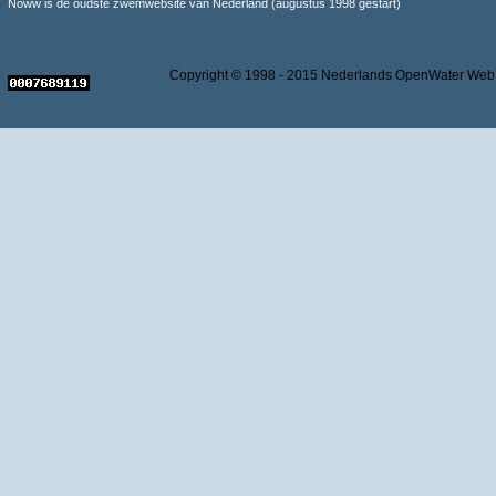
Noww is de oudste zwemwebsite van Nederland (augustus 1998 gestart)
Copyright © 1998 - 2015 Nederlands OpenWater