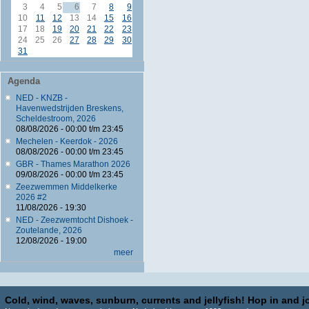
3
4
5
6
7
8
9
10
11
12
13
14
15
16
17
18
19
20
21
22
23
24
25
26
27
28
29
30
31
Agenda
NED - KNZB -
Havenwedstrijden Breskens,
Scheldestroom, 2026
08/08/2026 -
00:00
t/m
23:45
Mechelen - Keerdok - 2026
08/08/2026 -
00:00
t/m
23:45
GBR - Thames Marathon 2026
09/08/2026 -
00:00
t/m
23:45
Zeezwemmen Middelkerke
2026 #2
11/08/2026 - 19:30
NED - Zeezwemtocht Dishoek -
Zoutelande, 2026
12/08/2026 - 19:00
meer
Cold, wind, waves, sunburn, currents and jellyfish! Hop in and jo