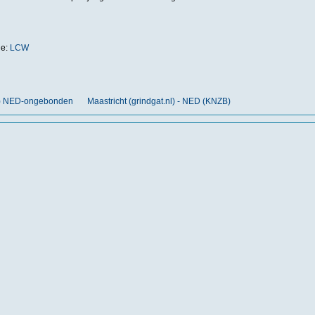
ie:
LCW
nt) NED-ongebonden
Maastricht (grindgat.nl) - NED (KNZB)