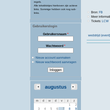
regels.
Alle tekstblokjes hierboven zijn actieve
links. Sommige hebben ook nog sub-
Bron:
FB
links.
Meer informat
Tickets:
LCW
Gebruikerslogin
Gebruikersnaam
*
wedstrijd (eve
Wachtwoord
*
Nieuw account aanmaken
Nieuw wachtwoord aanvragen
augustus
«
»
m
d
w
d
v
z
z
1
2
3
4
5
6
7
8
9