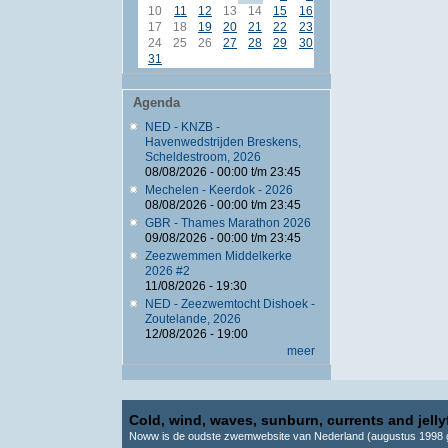
10
11
12
13
14
15
16
17
18
19
20
21
22
23
24
25
26
27
28
29
30
31
Agenda
NED - KNZB -
Havenwedstrijden Breskens,
Scheldestroom, 2026
08/08/2026 -
00:00
t/m
23:45
Mechelen - Keerdok - 2026
08/08/2026 -
00:00
t/m
23:45
GBR - Thames Marathon 2026
09/08/2026 -
00:00
t/m
23:45
Zeezwemmen Middelkerke
2026 #2
11/08/2026 - 19:30
NED - Zeezwemtocht Dishoek -
Zoutelande, 2026
12/08/2026 - 19:00
meer
Cold, wind, waves, sunburn, currents and jellyf
Noww is de oudste zwemwebsite van Nederland (augustus 1998 g