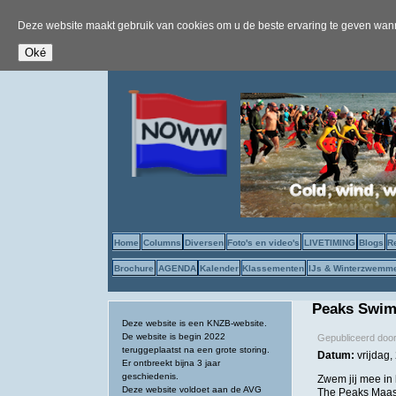
Deze website maakt gebruik van cookies om u de beste ervaring te geven wanne
Home
Columns
Diversen
Foto's en video's
LIVETIMING
Blogs
R
Brochure
AGENDA
Kalender
Klassementen
IJs & Winterzwemm
Peaks Swim 
Deze website is een KNZB-website.
De website is begin 2022
Gepubliceerd doo
teruggeplaatst na een grote storing.
Datum:
vrijdag,
Er ontbreekt bijna 3 jaar
geschiedenis.
Zwem jij mee in
Deze website voldoet aan de AVG
The Peaks Maastr