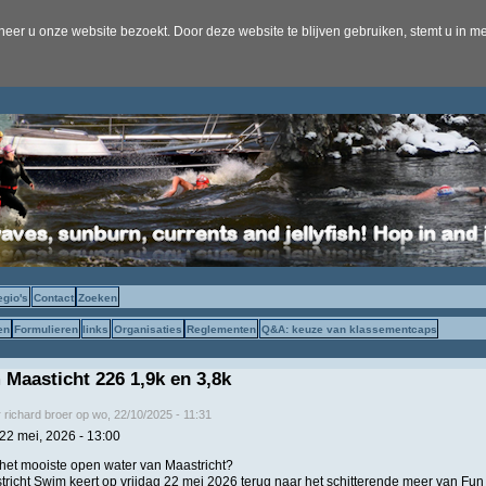
er u onze website bezoekt. Door deze website te blijven gebruiken, stemt u in me
egio's
Contact
Zoeken
en
Formulieren
links
Organisaties
Reglementen
Q&A: keuze van klassementcaps
Maasticht 226 1,9k en 3,8k
r
richard broer
op
wo, 22/10/2025 - 11:31
 22 mei, 2026 - 13:00
 het mooiste open water van Maastricht?
icht Swim keert op vrijdag 22 mei 2026 terug naar het schitterende meer van Fun 